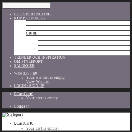
BOKA BEHANDLING
KÖP PRODUKTER
HÅRVÅRD
SHU UEMURA
ORIBE
UTFÖRSÄLJNING
PARFYM
TILLBEHÖR
MAKE-UP
TRENDER OCH INSPIRATION
OM STYLEPORT
SALONGER
WISHLIST
0
Your wishlist is empty.
View Wishlist
LOGIN / SIGN UP
Cart
Cart
0
Your cart is empty.
Logga in
Cart
Cart
0
Your cart is empty.