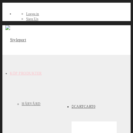
Logga in
Sign Up
KÖP PRODUKTER
HÅRVÅRD
CART
CART
0