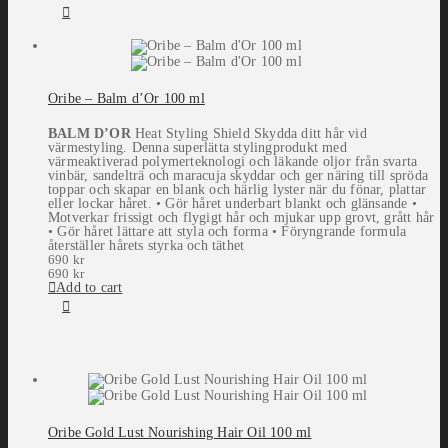
Oribe – Balm d’Or 100 ml
BALM D’OR
Heat Styling Shield Skydda ditt hår vid
värmestyling. Denna superlätta stylingprodukt med
värmeaktiverad polymerteknologi och läkande oljor från svarta
vinbär, sandelträ och maracuja skyddar och ger näring till spröda
toppar och skapar en blank och härlig lyster när du fönar, plattar
eller lockar håret. • Gör håret underbart blankt och glänsande •
Motverkar frissigt och flygigt hår och mjukar upp grovt, grått hår
• Gör håret lättare att styla och forma • Föryngrande formula
återställer hårets styrka och täthet
690
kr
690
kr
Add to cart
Oribe Gold Lust Nourishing Hair Oil 100 ml