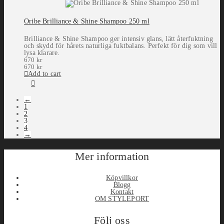
Oribe Brilliance & Shine Shampoo 250 ml
Brilliance & Shine Shampoo ger intensiv glans, lätt återfuktning
och skydd för hårets naturliga fuktbalans. Perfekt för dig som vill
lysa klarare.
670
kr
670
kr
Add to cart
←
1
2
3
4
→
Mer information
Köpvillkor
Blogg
Kontakt
OM STYLEPORT
Följ oss