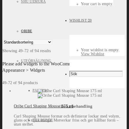
SHU UEMURA
Your cart is empty.
WISHLIST
0
ORIBE
Your wishlist is empty.
Showing 49–72 of 94 results
View Wishlist
UTFÖRSÄLJNING
Please add widgets to the WooCommerce Filters widget area in
Appearance > Widgets
49-72 of 94 products
PARFYM
Boka behandling
Oribe Curl Shaping Mousse 175 ml
Curl Shaping Mousse formar och definierar lockar med volym,
TILLBEHÖR
glans och mjuk stadga. Motverkar friss och ger hållbar form –
utan stelhet.