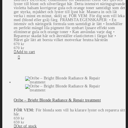
lyster till blont och silverfärgat hår. Detta intensivt näringsgivande
violetta balsam korrigerar gula och orange toner samtidigt som det
ger styrka, mjukhet och lyster till ljust hår. Massera in och låt
verka i minst en minut, skölj ur. FÖR VEM: För dig som vill leka
med (blond eller grå) färg. FRÄMSTA EGENSKAPER: • En
intensiv och näringsrik formula som samtidigt är lätt • Innehåller
en perfekt mängd lila pigment för synbart ljusare effekt som
eliminerar gula och orange toner • Kan användas varje dag •
Reparerar skadat hår och återställer elasticiteten i färgat hår •
Håret går lätt att borsta vilket motverkar brutna hårstrån
670
kr
670
kr
Add to cart
Oribe – Bright Blonde Radiance & Repair treatment
FÖR VEM:
För blonda som vill ha klarare lyster och reparera sitt
hår.
659
kr
659
kr
Out of stock