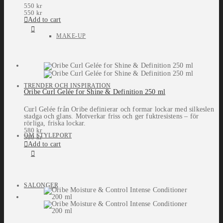
550
kr
550
kr
Add to cart
MAKE-UP
TRENDER OCH INSPIRATION
Oribe Curl Gelée for Shine & Definition 250 ml
Curl Gelée från Oribe definierar och formar lockar med silkeslen
stadga och glans. Motverkar friss och ger fuktresistens – för
rörliga, friska lockar.
580
kr
OM STYLEPORT
580
kr
Add to cart
SALONGER