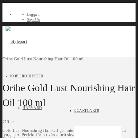
Logga in
Sign Up
Oribe Gold Lust Nourishing Hair Oil 100 ml
KÖP PRODUKTER
Oribe Gold Lust Nourishing Hair
Oil 100 ml
HÅRVÅRD
CART
CART
0
710
kr
Gold Lust Nourishing Hair Oil ger intensiv näring och glans utan att
tynga ner. Perfekt för att vårda och skydda torrt, skadat och