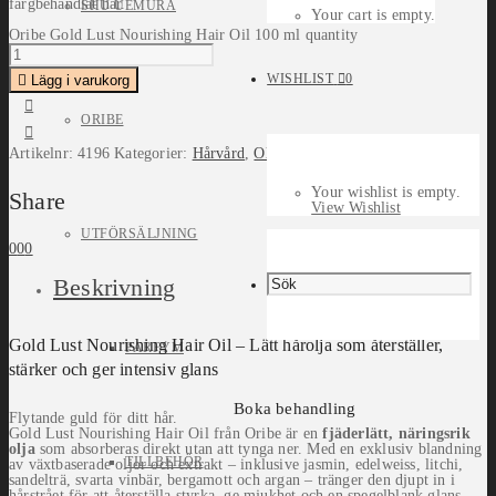
färgbehandlat hår.
SHU UEMURA
Your cart is empty.
Oribe Gold Lust Nourishing Hair Oil 100 ml quantity
WISHLIST
0
Lägg i varukorg
ORIBE
Artikelnr:
4196
Kategorier:
Hårvård
,
Olja/Serum
,
Oribe
Your wishlist is empty.
Share
View Wishlist
UTFÖRSÄLJNING
0
0
0
Beskrivning
Gold Lust Nourishing Hair Oil – Lätt hårolja som återställer,
PARFYM
stärker och ger intensiv glans
Boka behandling
Flytande guld för ditt hår.
Gold Lust Nourishing Hair Oil från Oribe är en
fjäderlätt, näringsrik
olja
som absorberas direkt utan att tynga ner. Med en exklusiv blandning
TILLBEHÖR
av växtbaserade oljor och extrakt – inklusive jasmin, edelweiss, litchi,
sandelträ, svarta vinbär, bergamott och argan – tränger den djupt in i
hårstrået för att återställa styrka, ge mjukhet och en spegelblank glans.