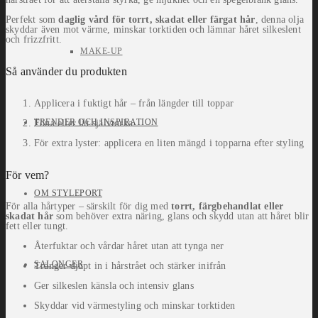
Perfekt som
daglig vård för torrt, skadat eller färgat hår
, denna olja
skyddar även mot värme, minskar torktiden och lämnar håret silkeslent
och frizzfritt.
MAKE-UP
Så använder du produkten
Applicera i fuktigt hår – från längder till toppar
TRENDER OCH INSPIRATION
Föna eller låt självtorka
För extra lyster: applicera en liten mängd i topparna efter styling
För vem?
OM STYLEPORT
För alla hårtyper – särskilt för dig med
torrt, färgbehandlat eller
skadat hår
som behöver extra näring, glans och skydd utan att håret blir
fett eller tungt.
Återfuktar och vårdar håret utan att tynga ner
SALONGER
Tränger djupt in i hårstrået och stärker inifrån
Ger silkeslen känsla och intensiv glans
Skyddar vid värmestyling och minskar torktiden