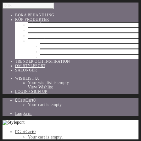
BOKA BEHANDLING
KÖP PRODUKTER
HÅRVÅRD
SHU UEMURA
ORIBE
UTFÖRSÄLJNING
PARFYM
TILLBEHÖR
MAKE-UP
TRENDER OCH INSPIRATION
OM STYLEPORT
SALONGER
WISHLIST
0
Your wishlist is empty.
View Wishlist
LOGIN / SIGN UP
Cart
Cart
0
Your cart is empty.
Logga in
Cart
Cart
0
Your cart is empty.