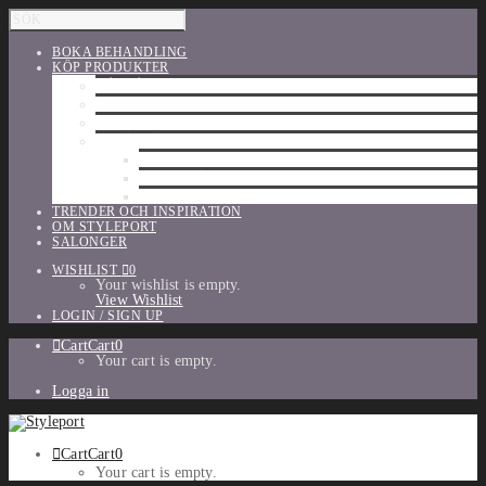
BOKA BEHANDLING
KÖP PRODUKTER
HÅRVÅRD
SHU UEMURA
ORIBE
UTFÖRSÄLJNING
PARFYM
TILLBEHÖR
MAKE-UP
TRENDER OCH INSPIRATION
OM STYLEPORT
SALONGER
WISHLIST
0
Your wishlist is empty.
View Wishlist
LOGIN / SIGN UP
Cart
Cart
0
Your cart is empty.
Logga in
Cart
Cart
0
Your cart is empty.