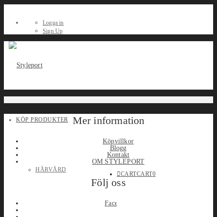
Logga in
Sign Up
Mer information
KÖP PRODUKTER
Köpvillkor
Blogg
Kontakt
OM STYLEPORT
HÅRVÅRD
CART
CART
0
Följ oss
Facebook