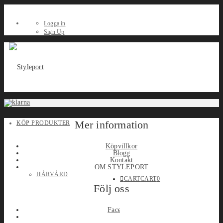
Logga in
Sign Up
Mer information
KÖP PRODUKTER
Köpvillkor
Blogg
Kontakt
OM STYLEPORT
HÅRVÅRD
CART
CART
0
Följ oss
Facebook