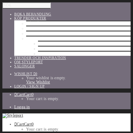
BOKA BEHANDLING
KÖP PRODUKTER
HÅRVÅRD
SHU UEMURA
ORIBE
UTFÖRSÄLJNING
PARFYM
TILLBEHÖR
MAKE-UP
TRENDER OCH INSPIRATION
OM STYLEPORT
SALONGER
WISHLIST
0
Your wishlist is empty.
View Wishlist
LOGIN / SIGN UP
Cart
Cart
0
Your cart is empty.
Logga in
Cart
Cart
0
Your cart is empty.