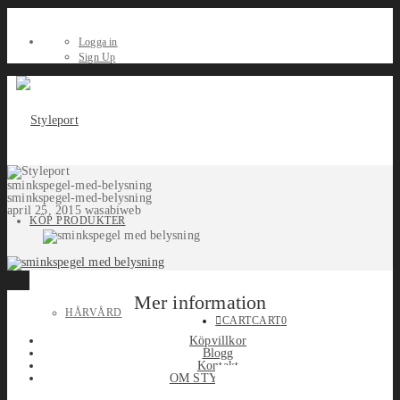
Logga in
Sign Up
sminkspegel-med-belysning
sminkspegel-med-belysning
april 25, 2015
wasabiweb
KÖP PRODUKTER
Mer information
HÅRVÅRD
CART
CART
0
Köpvillkor
Blogg
Kontakt
OM STYLEPORT