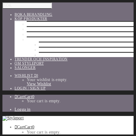
BOKA BEHANDLING
KÖP PRODUKTER
HÅRVÅRD
SHU UEMURA
ORIBE
UTFÖRSÄLJNING
PARFYM
TILLBEHÖR
MAKE-UP
TRENDER OCH INSPIRATION
OM STYLEPORT
SALONGER
WISHLIST
0
Your wishlist is empty.
View Wishlist
LOGIN / SIGN UP
Cart
Cart
0
Your cart is empty.
Logga in
Cart
Cart
0
Your cart is empty.