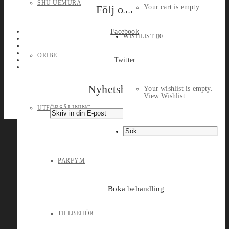
SHU UEMURA
Följ oss
Your cart is empty.
Facebook
WISHLIST
0
ORIBE
Twitter
Nyhetsbrev
Your wishlist is empty.
View Wishlist
UTFÖRSÄLJNING
PARFYM
Boka behandling
TILLBEHÖR