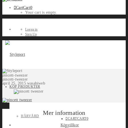
Cart
Cart
0
Your cart is empty.
Logga in
Sign Up
pincett-tweezer
pincett-tweezer
april 25, 2015
wasabiweb
KÖP PRODUKTER
Mer information
HÅRVÅRD
CART
CART
0
Köpvillkor