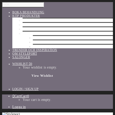
BOKA BEHANDLING
KÖP PRODUKTER
HÅRVÅRD
SHU UEMURA
ORIBE
UTFÖRSÄLJNING
PARFYM
TILLBEHÖR
MAKE-UP
TRENDER OCH INSPIRATION
OM STYLEPORT
SALONGER
WISHLIST
0
Your wishlist is empty.
View Wishlist
LOGIN / SIGN UP
Cart
Cart
0
Your cart is empty.
Logga in