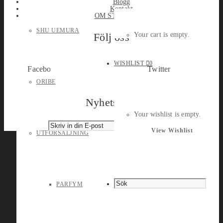
Blogg
Kontakt
OM STYLEPORT
SHU UEMURA
Följ oss
Your cart is empty.
WISHLIST
0
Facebook
Twitter
ORIBE
Nyhetsbrev
Your wishlist is empty.
View Wishlist
UTFÖRSÄLJNING
PARFYM