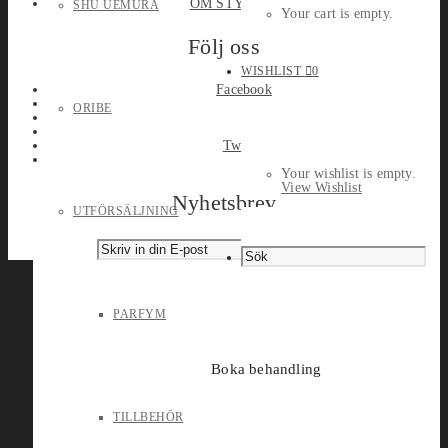
OM STYLEPORT
SHU UEMURA
Your cart is empty.
Följ oss
WISHLIST
0
Facebook
ORIBE
Twitter
Your wishlist is empty.
View Wishlist
Nyhetsbrev
UTFÖRSÄLJNING
PARFYM
Boka behandling
TILLBEHÖR