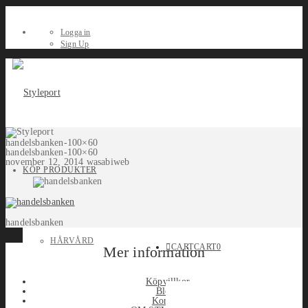
Logga in
Sign Up
handelsbanken-100×60
handelsbanken-100×60
november 12, 2014
wasabiweb
KÖP PRODUKTER
handelsbanken
HÅRVÅRD
CART
CART
0
Mer information
Köpvillkor
Blogg
Kontakt