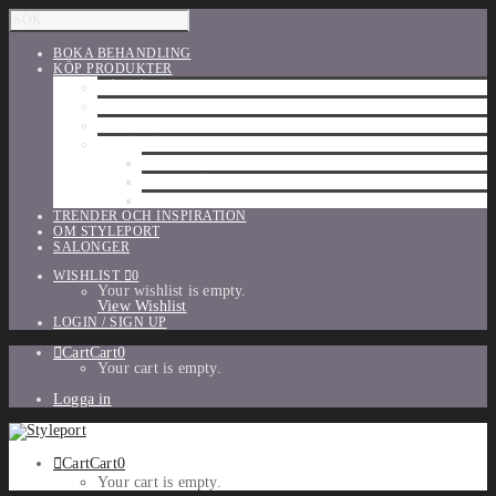
BOKA BEHANDLING
KÖP PRODUKTER
HÅRVÅRD
SHU UEMURA
ORIBE
UTFÖRSÄLJNING
PARFYM
TILLBEHÖR
MAKE-UP
TRENDER OCH INSPIRATION
OM STYLEPORT
SALONGER
WISHLIST
0
Your wishlist is empty.
View Wishlist
LOGIN / SIGN UP
Cart
Cart
0
Your cart is empty.
Logga in
Cart
Cart
0
Your cart is empty.