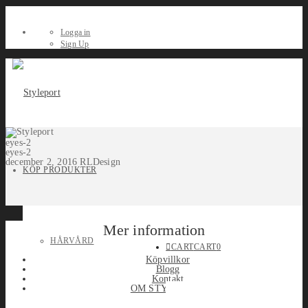
Logga in
Sign Up
eyes-2
eyes-2
december 2, 2016
RLDesign
KÖP PRODUKTER
Mer information
HÅRVÅRD
CART
CART
0
Köpvillkor
Blogg
Kontakt
OM STYLEPORT