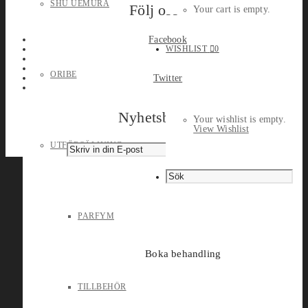
SHU UEMURA
Följ oss
Your cart is empty.
Facebook
WISHLIST
0
ORIBE
Twitter
Nyhetsbrev
Your wishlist is empty.
View Wishlist
UTFÖRSÄLJNING
PARFYM
Boka behandling
TILLBEHÖR