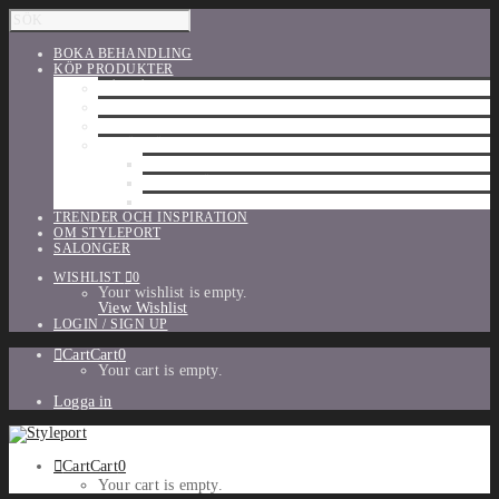
BOKA BEHANDLING
KÖP PRODUKTER
HÅRVÅRD
SHU UEMURA
ORIBE
UTFÖRSÄLJNING
PARFYM
TILLBEHÖR
MAKE-UP
TRENDER OCH INSPIRATION
OM STYLEPORT
SALONGER
WISHLIST
0
Your wishlist is empty.
View Wishlist
LOGIN / SIGN UP
Cart
Cart
0
Your cart is empty.
Logga in
Cart
Cart
0
Your cart is empty.