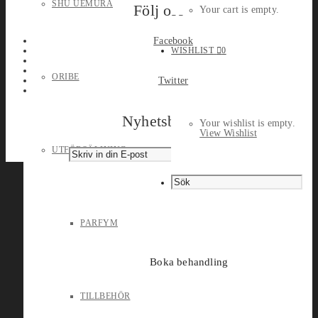
SHU UEMURA
Följ oss
Your cart is empty.
Facebook
WISHLIST
0
ORIBE
Twitter
Nyhetsbrev
Your wishlist is empty.
View Wishlist
UTFÖRSÄLJNING
PARFYM
Boka behandling
TILLBEHÖR