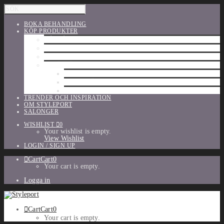
BOKA BEHANDLING
KÖP PRODUKTER
HÅRVÅRD
SHU UEMURA
ORIBE
UTFÖRSÄLJNING
PARFYM
TILLBEHÖR
MAKE-UP
TRENDER OCH INSPIRATION
OM STYLEPORT
SALONGER
WISHLIST
0
Your wishlist is empty.
View Wishlist
LOGIN / SIGN UP
Cart
Cart
0
Your cart is empty.
Logga in
Cart
Cart
0
Your cart is empty.