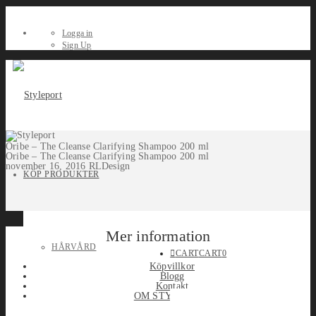
Logga in
Sign Up
Oribe – The Cleanse Clarifying Shampoo 200 ml
Oribe – The Cleanse Clarifying Shampoo 200 ml
november 16, 2016
RLDesign
KÖP PRODUKTER
Mer information
HÅRVÅRD
CART
CART
0
Köpvillkor
Blogg
Kontakt
OM STYLEPORT