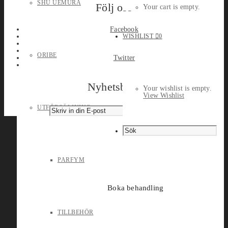
SHU UEMURA
Följ oss
Your cart is empty.
Facebook
WISHLIST
0
ORIBE
Twitter
Nyhetsbrev
Your wishlist is empty.
View Wishlist
UTFÖRSÄLJNING
PARFYM
Boka behandling
TILLBEHÖR