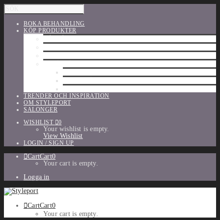
BOKA BEHANDLING
KÖP PRODUKTER
HÅRVÅRD
SHU UEMURA
ORIBE
UTFÖRSÄLJNING
PARFYM
TILLBEHÖR
MAKE-UP
TRENDER OCH INSPIRATION
OM STYLEPORT
SALONGER
WISHLIST
0
Your wishlist is empty.
View Wishlist
LOGIN / SIGN UP
Cart
Cart
0
Your cart is empty.
Logga in
Cart
Cart
0
Your cart is empty.