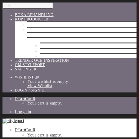
BOKA BEHANDLING
KÖP PRODUKTER
HÅRVÅRD
SHU UEMURA
ORIBE
UTFÖRSÄLJNING
PARFYM
TILLBEHÖR
MAKE-UP
TRENDER OCH INSPIRATION
OM STYLEPORT
SALONGER
WISHLIST
0
Your wishlist is empty.
View Wishlist
LOGIN / SIGN UP
Cart
Cart
0
Your cart is empty.
Logga in
Cart
Cart
0
Your cart is empty.