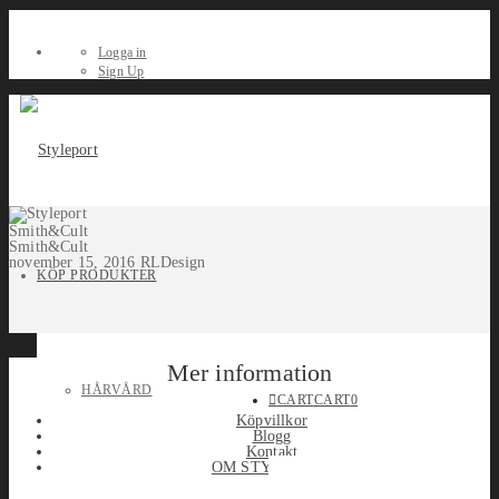
Logga in
Sign Up
Smith&Cult
Smith&Cult
november 15, 2016
RLDesign
KÖP PRODUKTER
Mer information
HÅRVÅRD
CART
CART
0
Köpvillkor
Blogg
Kontakt
OM STYLEPORT