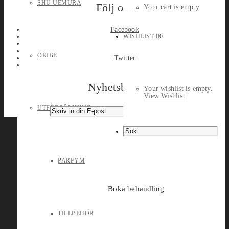
SHU UEMURA
Följ oss
Your cart is empty.
Facebook
WISHLIST
0
ORIBE
Twitter
Nyhetsbrev
Your wishlist is empty.
View Wishlist
UTFÖRSÄLJNING
PARFYM
Boka behandling
TILLBEHÖR