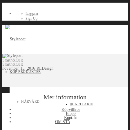
Logga in
Sign Up
Smith&Cult
Smith&Cult
november 15, 2016
RLDesign
KÖP PRODUKTER
Mer information
HÅRVÅRD
CART
CART
0
Köpvillkor
Blogg
Kontakt
OM STYLEPORT