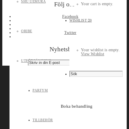
SHU UEMURA
Följ oss
Your cart is empty.
Facebook
WISHLIST
0
ORIBE
Twitter
Nyhetsbrev
Your wishlist is empty.
View Wishlist
UTFÖRSÄLJNING
PARFYM
Boka behandling
TILLBEHÖR