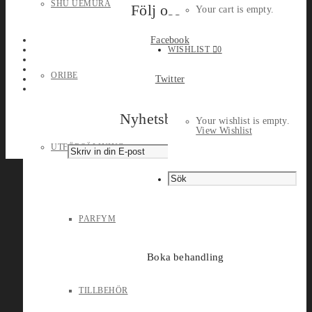
SHU UEMURA
Följ oss
Your cart is empty.
Facebook
WISHLIST
0
ORIBE
Twitter
Nyhetsbrev
Your wishlist is empty.
View Wishlist
UTFÖRSÄLJNING
PARFYM
Boka behandling
TILLBEHÖR