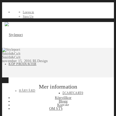
Logga in
Sign Up
Smith&Cult
Smith&Cult
november 15, 2016
RLDesign
KÖP PRODUKTER
Mer information
HÅRVÅRD
CART
CART
0
Köpvillkor
Blogg
Kontakt
OM STYLEPORT