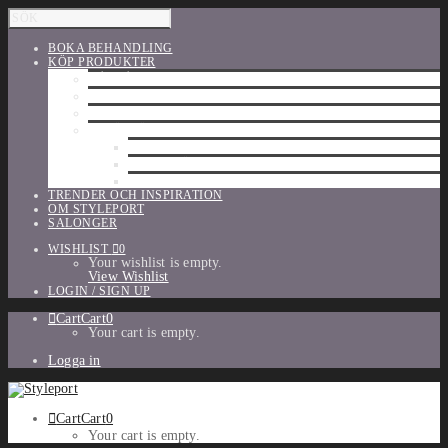
BOKA BEHANDLING
KÖP PRODUKTER
HÅRVÅRD
SHU UEMURA
ORIBE
UTFÖRSÄLJNING
PARFYM
TILLBEHÖR
MAKE-UP
TRENDER OCH INSPIRATION
OM STYLEPORT
SALONGER
WISHLIST
0
Your wishlist is empty.
View Wishlist
LOGIN / SIGN UP
Cart
Cart
0
Your cart is empty.
Logga in
Cart
Cart
0
Your cart is empty.