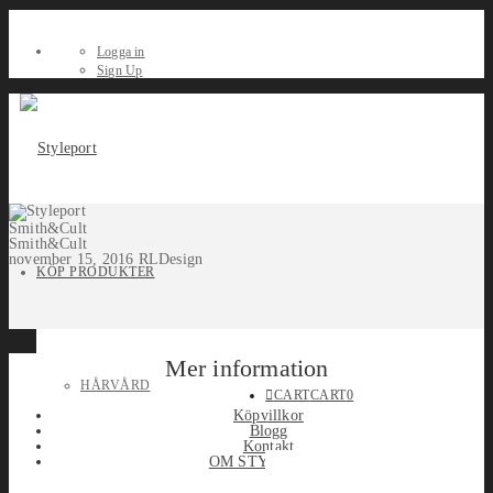
Logga in
Sign Up
Smith&Cult
Smith&Cult
november 15, 2016
RLDesign
KÖP PRODUKTER
Mer information
HÅRVÅRD
CART
CART
0
Köpvillkor
Blogg
Kontakt
OM STYLEPORT