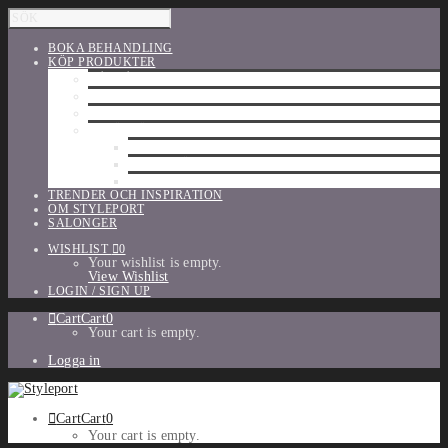
BOKA BEHANDLING
KÖP PRODUKTER
HÅRVÅRD
SHU UEMURA
ORIBE
UTFÖRSÄLJNING
PARFYM
TILLBEHÖR
MAKE-UP
TRENDER OCH INSPIRATION
OM STYLEPORT
SALONGER
WISHLIST
0
Your wishlist is empty.
View Wishlist
LOGIN / SIGN UP
Cart
Cart
0
Your cart is empty.
Logga in
Cart
Cart
0
Your cart is empty.