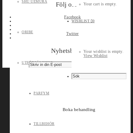
SHU UEMURA
Följ oss
Your cart is empty.
Facebook
WISHLIST
0
ORIBE
Twitter
Nyhetsbrev
Your wishlist is empty.
View Wishlist
UTFÖRSÄLJNING
PARFYM
Boka behandling
TILLBEHÖR