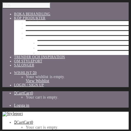
BOKA BEHANDLING
KÖP PRODUKTER
HÅRVÅRD
SHU UEMURA
ORIBE
UTFÖRSÄLJNING
PARFYM
TILLBEHÖR
MAKE-UP
TRENDER OCH INSPIRATION
OM STYLEPORT
SALONGER
WISHLIST
0
Your wishlist is empty.
View Wishlist
LOGIN / SIGN UP
Cart
Cart
0
Your cart is empty.
Logga in
Cart
Cart
0
Your cart is empty.