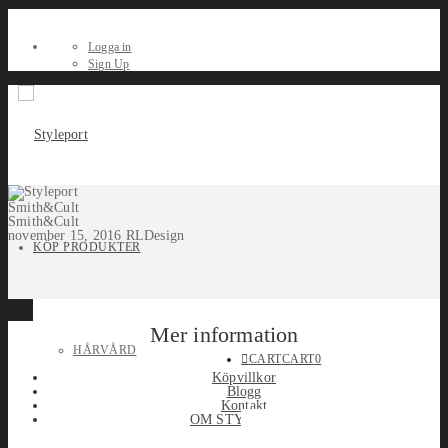
Logga in
Sign Up
Smith&Cult
Smith&Cult
november 15, 2016
RLDesign
KÖP PRODUKTER
Mer information
HÅRVÅRD
CART
CART
0
Köpvillkor
Blogg
Kontakt
OM STYLEPORT