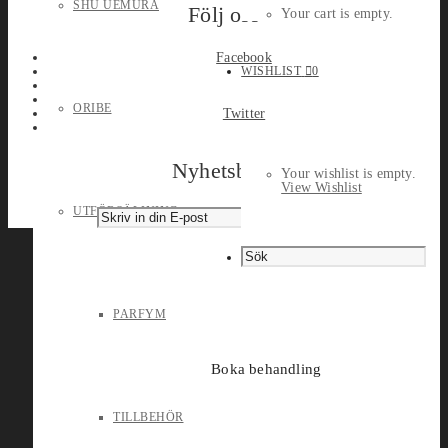
SHU UEMURA
Följ oss
Your cart is empty.
Facebook
WISHLIST
0
ORIBE
Twitter
Nyhetsbrev
Your wishlist is empty.
View Wishlist
UTFÖRSÄLJNING
PARFYM
Boka behandling
TILLBEHÖR