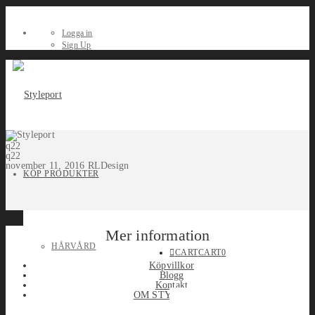
Logga in
Sign Up
q22
q22
november 11, 2016
RLDesign
KÖP PRODUKTER
Mer information
HÅRVÅRD
CART
CART
0
Köpvillkor
Blogg
Kontakt
OM STYLEPORT