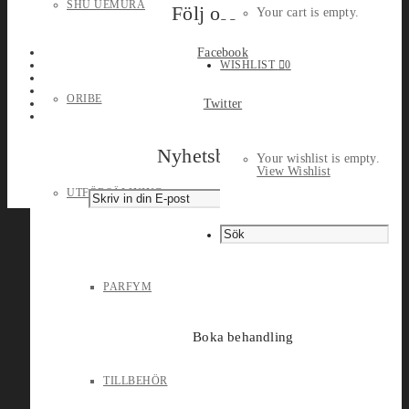
SHU UEMURA
Följ oss
Your cart is empty.
Facebook
WISHLIST
0
ORIBE
Twitter
Nyhetsbrev
Your wishlist is empty.
View Wishlist
UTFÖRSÄLJNING
PARFYM
Boka behandling
TILLBEHÖR