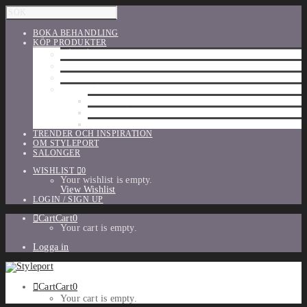
BOKA BEHANDLING
KÖP PRODUKTER
HÅRVÅRD
SHU UEMURA
ORIBE
UTFÖRSÄLJNING
PARFYM
TILLBEHÖR
MAKE-UP
TRENDER OCH INSPIRATION
OM STYLEPORT
SALONGER
WISHLIST
0
Your wishlist is empty.
View Wishlist
LOGIN / SIGN UP
Cart
Cart
0
Your cart is empty.
Logga in
Cart
Cart
0
Your cart is empty.