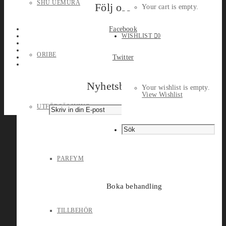
SHU UEMURA
Följ oss
Your cart is empty.
Facebook
WISHLIST
0
ORIBE
Twitter
Nyhetsbrev
Your wishlist is empty.
View Wishlist
UTFÖRSÄLJNING
PARFYM
Boka behandling
TILLBEHÖR