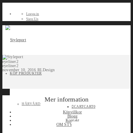
Logga in
Sign Up
eyeliner2
eyeliner2
november 10, 2016
RLDesign
KÖP PRODUKTER
Mer information
HÅRVÅRD
CART
CART
0
Köpvillkor
Blogg
Kontakt
OM STYLEPORT