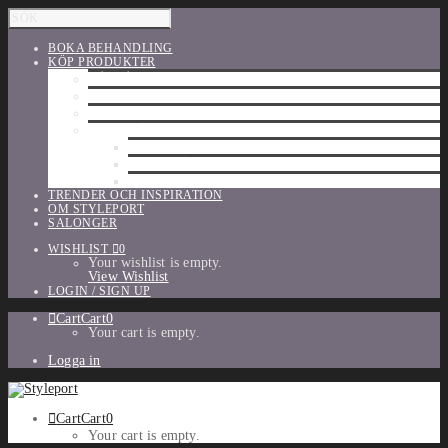
BOKA BEHANDLING
KÖP PRODUKTER
HÅRVÅRD
SHU UEMURA
ORIBE
UTFÖRSÄLJNING
PARFYM
TILLBEHÖR
MAKE-UP
TRENDER OCH INSPIRATION
OM STYLEPORT
SALONGER
WISHLIST
0
Your wishlist is empty.
View Wishlist
LOGIN / SIGN UP
Cart
Cart
0
Your cart is empty.
Logga in
Cart
Cart
0
Your cart is empty.