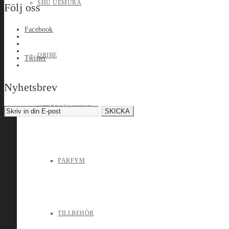
SHU UEMURA
Följ oss
Facebook
ORIBE
Twitter
Nyhetsbrev
UTFÖRSÄLJNING
PARFYM
TILLBEHÖR