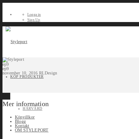
Logga in
Sign Up
ep9
ep9
november 10, 2016
RLDesign
KÖP PRODUKTER
Mer information
HÅRVÅRD
Köpvillkor
Blogg
Kontakt
OM STYLEPORT