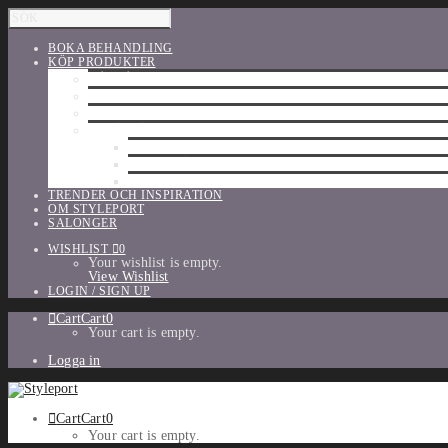
BOKA BEHANDLING
KÖP PRODUKTER
HÅRVÅRD
SHU UEMURA
ORIBE
UTFÖRSÄLJNING
PARFYM
TILLBEHÖR
MAKE-UP
TRENDER OCH INSPIRATION
OM STYLEPORT
SALONGER
WISHLIST
0
Your wishlist is empty.
View Wishlist
LOGIN / SIGN UP
Cart
Cart
0
Your cart is empty.
Logga in
Cart
Cart
0
Your cart is empty.