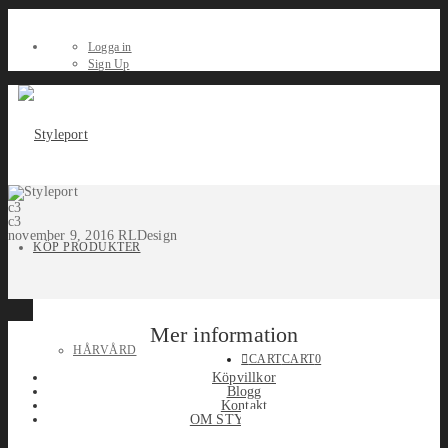
Logga in
Sign Up
c3
c3
november 9, 2016
RLDesign
KÖP PRODUKTER
Mer information
HÅRVÅRD
CART
CART
0
Köpvillkor
Blogg
Kontakt
OM STYLEPORT