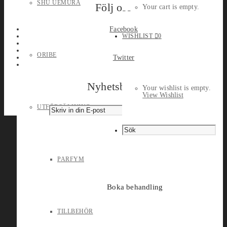
SHU UEMURA
Följ oss
Your cart is empty.
Facebook
WISHLIST
0
ORIBE
Twitter
Nyhetsbrev
Your wishlist is empty.
View Wishlist
UTFÖRSÄLJNING
PARFYM
Boka behandling
TILLBEHÖR