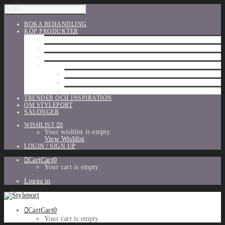
BOKA BEHANDLING
KÖP PRODUKTER
HÅRVÅRD
SHU UEMURA
ORIBE
UTFÖRSÄLJNING
PARFYM
TILLBEHÖR
MAKE-UP
TRENDER OCH INSPIRATION
OM STYLEPORT
SALONGER
WISHLIST
0
Your wishlist is empty.
View Wishlist
LOGIN / SIGN UP
Cart
Cart
0
Your cart is empty.
Logga in
Cart
Cart
0
Your cart is empty.