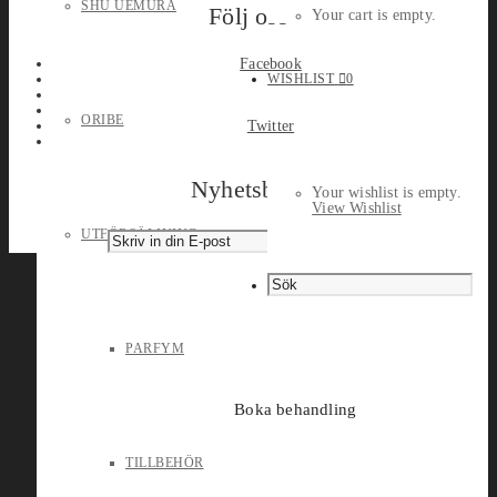
SHU UEMURA
Följ oss
Your cart is empty.
Facebook
WISHLIST
0
ORIBE
Twitter
Nyhetsbrev
Your wishlist is empty.
View Wishlist
UTFÖRSÄLJNING
PARFYM
Boka behandling
TILLBEHÖR