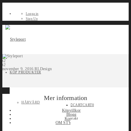
Logga in
Sign Up
t2
t2
november 9, 2016
RLDesign
KÖP PRODUKTER
Mer information
HÅRVÅRD
CART
CART
0
Köpvillkor
Blogg
Kontakt
OM STYLEPORT