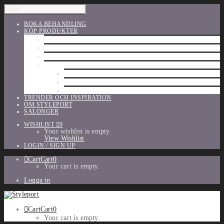
BOKA BEHANDLING
KÖP PRODUKTER
HÅRVÅRD
SHU UEMURA
ORIBE
UTFÖRSÄLJNING
PARFYM
TILLBEHÖR
MAKE-UP
TRENDER OCH INSPIRATION
OM STYLEPORT
SALONGER
WISHLIST
0
Your wishlist is empty.
View Wishlist
LOGIN / SIGN UP
Cart
Cart
0
Your cart is empty.
Logga in
Cart
Cart
0
Your cart is empty.