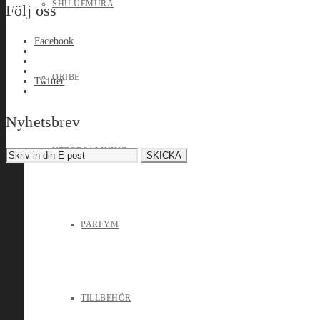
SHU UEMURA
Följ oss
Facebook
ORIBE
Twitter
Nyhetsbrev
UTFÖRSÄLJNING
PARFYM
TILLBEHÖR