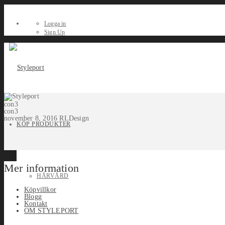
Logga in
Sign Up
con3
con3
november 8, 2016
RLDesign
KÖP PRODUKTER
Mer information
HÅRVÅRD
Köpvillkor
Blogg
Kontakt
OM STYLEPORT