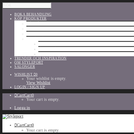
BOKA BEHANDLING
KÖP PRODUKTER
HÅRVÅRD
SHU UEMURA
ORIBE
UTFÖRSÄLJNING
PARFYM
TILLBEHÖR
MAKE-UP
TRENDER OCH INSPIRATION
OM STYLEPORT
SALONGER
WISHLIST
0
Your wishlist is empty.
View Wishlist
LOGIN / SIGN UP
Cart
Cart
0
Your cart is empty.
Logga in
Cart
Cart
0
Your cart is empty.