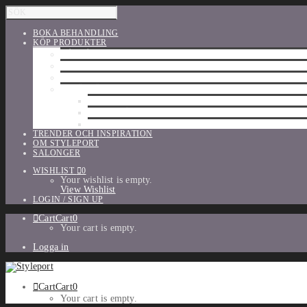
BOKA BEHANDLING
KÖP PRODUKTER
HÅRVÅRD
SHU UEMURA
ORIBE
UTFÖRSÄLJNING
PARFYM
TILLBEHÖR
MAKE-UP
TRENDER OCH INSPIRATION
OM STYLEPORT
SALONGER
WISHLIST
0
Your wishlist is empty.
View Wishlist
LOGIN / SIGN UP
Cart
Cart
0
Your cart is empty.
Logga in
Cart
Cart
0
Your cart is empty.