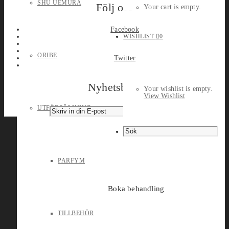
SHU UEMURA
Följ oss
Your cart is empty.
Facebook
WISHLIST
0
ORIBE
Twitter
Nyhetsbrev
Your wishlist is empty.
View Wishlist
UTFÖRSÄLJNING
PARFYM
Boka behandling
TILLBEHÖR