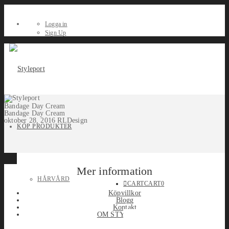
Logga in
Sign Up
Bandage Day Cream
Bandage Day Cream
oktober 28, 2016
RLDesign
KÖP PRODUKTER
Mer information
HÅRVÅRD
CART
CART
0
Köpvillkor
Blogg
Kontakt
OM STYLEPORT