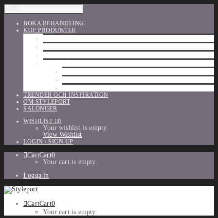
BOKA BEHANDLING
KÖP PRODUKTER
HÅRVÅRD
SHU UEMURA
ORIBE
UTFÖRSÄLJNING
PARFYM
TILLBEHÖR
MAKE-UP
TRENDER OCH INSPIRATION
OM STYLEPORT
SALONGER
WISHLIST
0
Your wishlist is empty.
View Wishlist
LOGIN / SIGN UP
Cart
Cart
0
Your cart is empty.
Logga in
Cart
Cart
0
Your cart is empty.