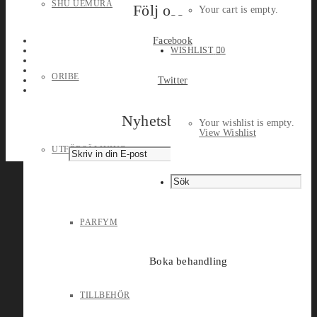
SHU UEMURA
Följ oss
Your cart is empty.
Facebook
WISHLIST
0
ORIBE
Twitter
Nyhetsbrev
Your wishlist is empty.
View Wishlist
UTFÖRSÄLJNING
PARFYM
Boka behandling
TILLBEHÖR