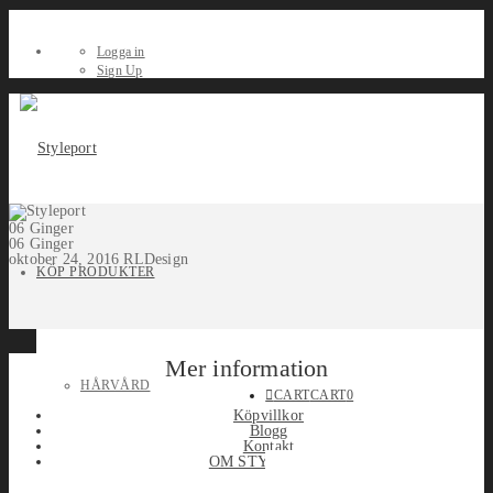
Logga in
Sign Up
06 Ginger
06 Ginger
oktober 24, 2016
RLDesign
KÖP PRODUKTER
Mer information
HÅRVÅRD
CART
CART
0
Köpvillkor
Blogg
Kontakt
OM STYLEPORT