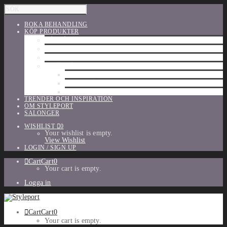
BOKA BEHANDLING
KÖP PRODUKTER
HÅRVÅRD
SHU UEMURA
ORIBE
UTFÖRSÄLJNING
PARFYM
TILLBEHÖR
MAKE-UP
TRENDER OCH INSPIRATION
OM STYLEPORT
SALONGER
WISHLIST
0
Your wishlist is empty.
View Wishlist
LOGIN / SIGN UP
Cart
Cart
0
Your cart is empty.
Logga in
Cart
Cart
0
Your cart is empty.