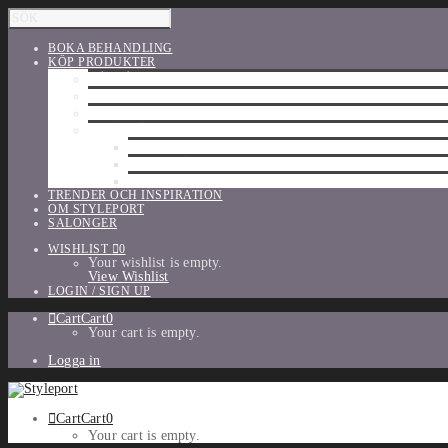
BOKA BEHANDLING
KÖP PRODUKTER
HÅRVÅRD
SHU UEMURA
ORIBE
UTFÖRSÄLJNING
PARFYM
TILLBEHÖR
MAKE-UP
TRENDER OCH INSPIRATION
OM STYLEPORT
SALONGER
WISHLIST
0
Your wishlist is empty.
View Wishlist
LOGIN / SIGN UP
Cart
Cart
0
Your cart is empty.
Logga in
Cart
Cart
0
Your cart is empty.