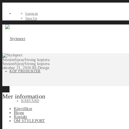
Logga in
Sign Up
SessionSprayStrong kopiera
SessionSprayStrong kopiera
oktober 21, 2016
RLDesign
KÖP PRODUKTER
Mer information
HÅRVÅRD
Köpvillkor
Blogg
Kontakt
OM STYLEPORT