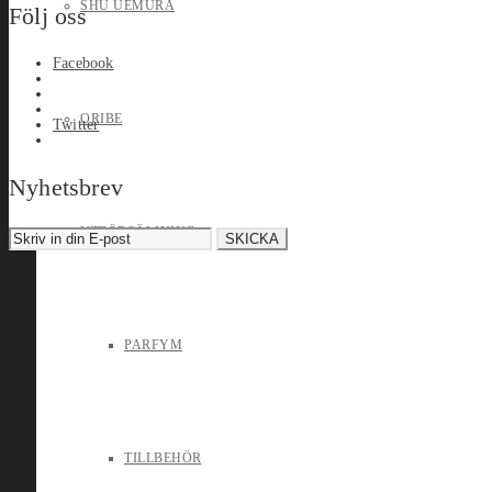
SHU UEMURA
Följ oss
Facebook
ORIBE
Twitter
Nyhetsbrev
UTFÖRSÄLJNING
PARFYM
TILLBEHÖR