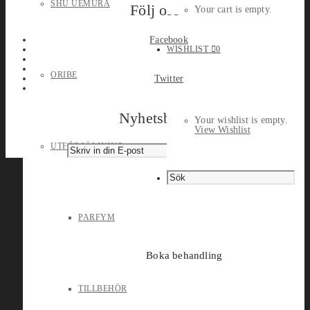
SHU UEMURA
Följ oss
Your cart is empty.
Facebook
WISHLIST
0
ORIBE
Twitter
Nyhetsbrev
Your wishlist is empty.
View Wishlist
UTFÖRSÄLJNING
PARFYM
Boka behandling
TILLBEHÖR