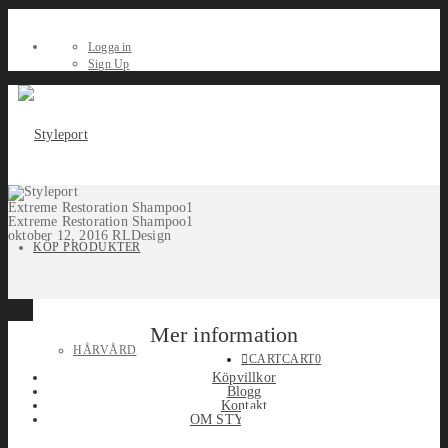
Logga in
Sign Up
Extreme Restoration Shampoo1
Extreme Restoration Shampoo1
oktober 12, 2016
RLDesign
KÖP PRODUKTER
Mer information
HÅRVÅRD
CART
CART
0
Köpvillkor
Blogg
Kontakt
OM STYLEPORT