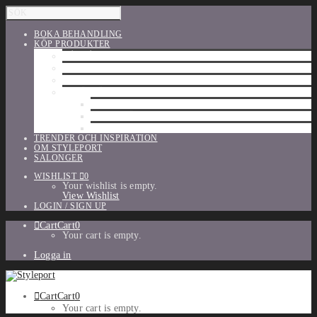
BOKA BEHANDLING
KÖP PRODUKTER
HÅRVÅRD
SHU UEMURA
ORIBE
UTFÖRSÄLJNING
PARFYM
TILLBEHÖR
MAKE-UP
TRENDER OCH INSPIRATION
OM STYLEPORT
SALONGER
WISHLIST
0
Your wishlist is empty.
View Wishlist
LOGIN / SIGN UP
Cart
Cart
0
Your cart is empty.
Logga in
Cart
Cart
0
Your cart is empty.