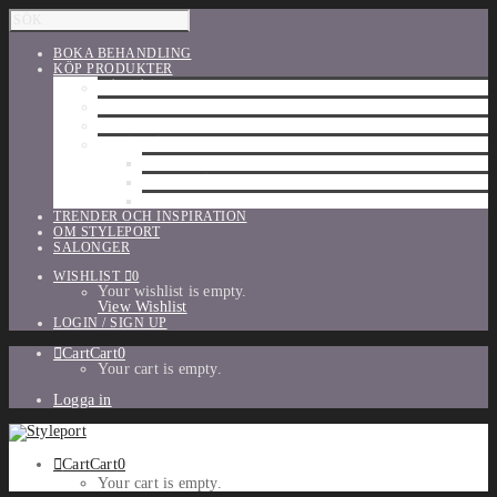
BOKA BEHANDLING
KÖP PRODUKTER
HÅRVÅRD
SHU UEMURA
ORIBE
UTFÖRSÄLJNING
PARFYM
TILLBEHÖR
MAKE-UP
TRENDER OCH INSPIRATION
OM STYLEPORT
SALONGER
WISHLIST
0
Your wishlist is empty.
View Wishlist
LOGIN / SIGN UP
Cart
Cart
0
Your cart is empty.
Logga in
Cart
Cart
0
Your cart is empty.