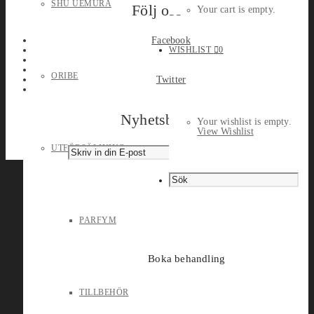
SHU UEMURA
Följ oss
Your cart is empty.
Facebook
WISHLIST
0
ORIBE
Twitter
Nyhetsbrev
Your wishlist is empty.
View Wishlist
UTFÖRSÄLJNING
PARFYM
Boka behandling
TILLBEHÖR