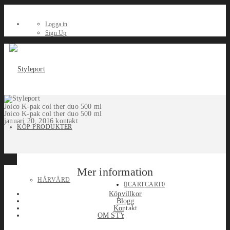
Logga in
Sign Up
Joico K-pak col ther duo 500 ml
Joico K-pak col ther duo 500 ml
januari 20, 2016
kontakt
KÖP PRODUKTER
Mer information
HÅRVÅRD
CART
CART
0
Köpvillkor
Blogg
Kontakt
OM STYLEPORT