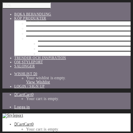
BOKA BEHANDLING
KÖP PRODUKTER
HÅRVÅRD
SHU UEMURA
ORIBE
UTFÖRSÄLJNING
PARFYM
TILLBEHÖR
MAKE-UP
TRENDER OCH INSPIRATION
OM STYLEPORT
SALONGER
WISHLIST
0
Your wishlist is empty.
View Wishlist
LOGIN / SIGN UP
Cart
Cart
0
Your cart is empty.
Logga in
Cart
Cart
0
Your cart is empty.