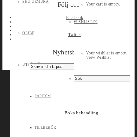
SHU UEMURA
Följ oss
Your cart is empty.
Facebook
WISHLIST
0
ORIBE
Twitter
Nyhetsbrev
Your wishlist is empty.
View Wishlist
UTFÖRSÄLJNING
PARFYM
Boka behandling
TILLBEHÖR