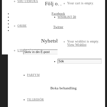
SHU UEMURA
Följ oss
Your cart is empty.
Facebook
WISHLIST
0
ORIBE
Twitter
Nyhetsbrev
Your wishlist is empty.
View Wishlist
UTFÖRSÄLJNING
PARFYM
Boka behandling
TILLBEHÖR