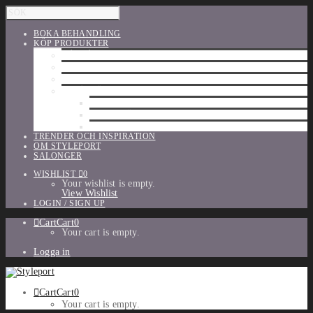
BOKA BEHANDLING
KÖP PRODUKTER
HÅRVÅRD
SHU UEMURA
ORIBE
UTFÖRSÄLJNING
PARFYM
TILLBEHÖR
MAKE-UP
TRENDER OCH INSPIRATION
OM STYLEPORT
SALONGER
WISHLIST
0
Your wishlist is empty.
View Wishlist
LOGIN / SIGN UP
Cart
Cart
0
Your cart is empty.
Logga in
Cart
Cart
0
Your cart is empty.