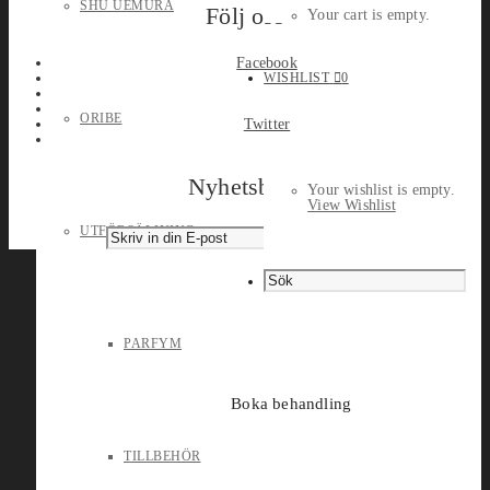
SHU UEMURA
Följ oss
Your cart is empty.
Facebook
WISHLIST
0
ORIBE
Twitter
Nyhetsbrev
Your wishlist is empty.
View Wishlist
UTFÖRSÄLJNING
PARFYM
Boka behandling
TILLBEHÖR