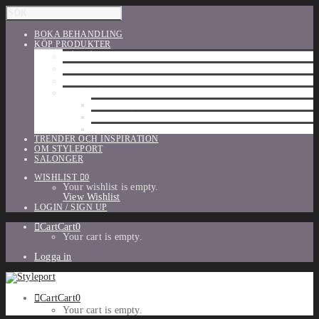
BOKA BEHANDLING
KÖP PRODUKTER
HÅRVÅRD
SHU UEMURA
ORIBE
UTFÖRSÄLJNING
PARFYM
TILLBEHÖR
MAKE-UP
TRENDER OCH INSPIRATION
OM STYLEPORT
SALONGER
WISHLIST
0
Your wishlist is empty.
View Wishlist
LOGIN / SIGN UP
Cart
Cart
0
Your cart is empty.
Logga in
Cart
Cart
0
Your cart is empty.