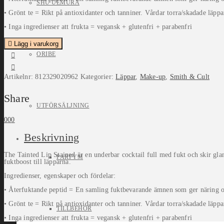
SHU UEMURA
• Grönt te = Rikt på antioxidanter och tanniner. Vårdar torra/skadade läppa
• Inga ingredienser att frukta = vegansk + glutenfri + parabenfri
Lägg i varukorg
ORIBE
Artikelnr:
812329020962
Kategorier:
Läppar
,
Make-up
,
Smith & Cult
Share
UTFÖRSÄLJNING
0
0
0
Beskrivning
The Tainted Lip Stained är en underbar cocktail full med fukt och skir gl
PARFYM
fuktboost till läpparna.
Ingredienser, egenskaper och fördelar:
• Återfuktande peptid = En samling fuktbevarande ämnen som ger näring o
• Grönt te = Rikt på antioxidanter och tanniner. Vårdar torra/skadade läppa
TILLBEHÖR
• Inga ingredienser att frukta = vegansk + glutenfri + parabenfri