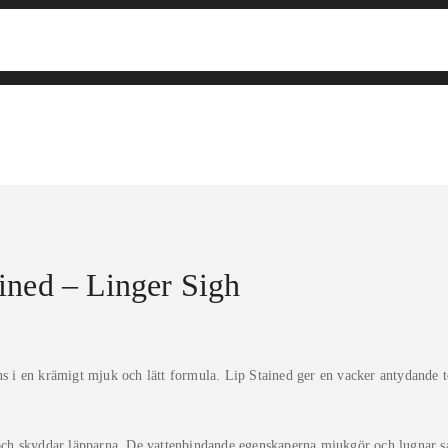
ined – Linger Sigh
ans i en krämigt mjuk och lätt formula. Lip Stained ger en vacker antydande
ch skyddar läpparna. De vattenbindande egenskaperna mjukgör och lugnar s