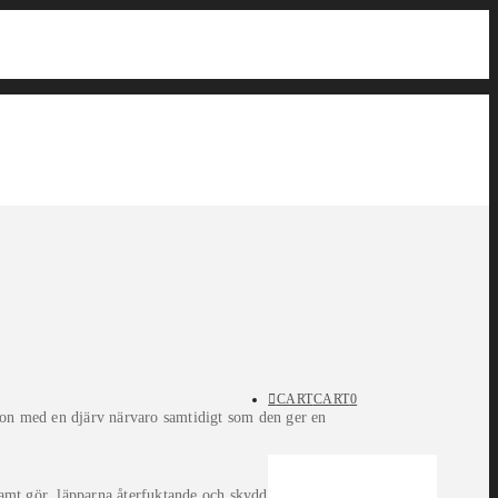
CART
CART
0
 ton med en djärv närvaro samtidigt som den ger en
amt gör läpparna återfuktande och skyddade.