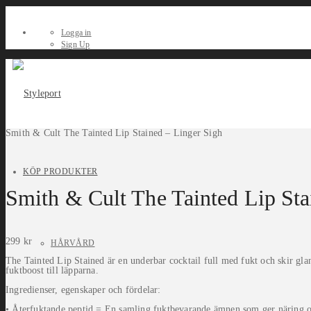
Logga in
Sign Up
Smith & Cult The Tainted Lip Stained – Linger Sigh
KÖP PRODUKTER
Smith & Cult The Tainted Lip Sta
299
kr
HÅRVÅRD
The Tainted Lip Stained är en underbar cocktail full med fukt och skir gl
fuktboost till läpparna.
Ingredienser, egenskaper och fördelar:
• Återfuktande peptid = En samling fuktbevarande ämnen som ger näring o