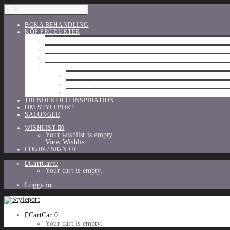
BOKA BEHANDLING
KÖP PRODUKTER
HÅRVÅRD
SHU UEMURA
ORIBE
UTFÖRSÄLJNING
PARFYM
TILLBEHÖR
MAKE-UP
TRENDER OCH INSPIRATION
OM STYLEPORT
SALONGER
WISHLIST
0
Your wishlist is empty.
View Wishlist
LOGIN / SIGN UP
Cart
Cart
0
Your cart is empty.
Logga in
Cart
Cart
0
Your cart is empty.