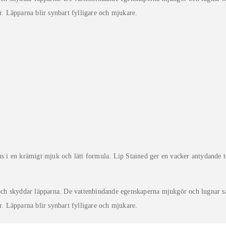
r. Läpparna blir synbart fylligare och mjukare.
ans i en krämigt mjuk och lätt formula. Lip Stained ger en vacker antydande
ch skyddar läpparna. De vattenbindande egenskaperna mjukgör och lugnar s
r. Läpparna blir synbart fylligare och mjukare.