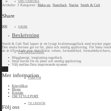
SHU UEMURA
Artikelnr:
3
Kategorier:
Make-up
,
Nagellack
,
Naglar
,
Smith & Cult
Share
0
0
0
ORIBE
Beskrivning
Smith & Cult Nail laquer är ett lyxigt kvalitetsnagellack med mycket pigm
Den smala bortsen ger en fin, jämn och smidig applicering. För bästa result
de är tillverkade utan dietylftalat, toluen, formaldehyd, formaldehyd-harts, 
UTFÖRSÄLJNING
Högglansigt, longlasting nagellack.
Smal borste för en jämn och smidig applicering.
Välj mellan flera inspirerande nyanser.
Mer information
PARFYM
Köpvillkor
Blogg
Kontakt
OM STYLEPORT
TILLBEHÖR
Följ oss