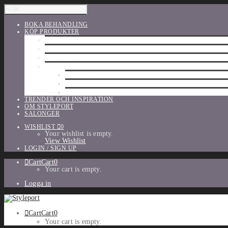
BOKA BEHANDLING
KÖP PRODUKTER
HÅRVÅRD
SHU UEMURA
ORIBE
UTFÖRSÄLJNING
PARFYM
TILLBEHÖR
MAKE-UP
TRENDER OCH INSPIRATION
OM STYLEPORT
SALONGER
WISHLIST
0
Your wishlist is empty.
View Wishlist
LOGIN / SIGN UP
Cart
Cart
0
Your cart is empty.
Logga in
Cart
Cart
0
Your cart is empty.