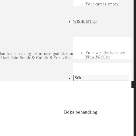
Your cart is empty.
WISHLIST
0
Your wishlist is empty.
mulan har en cremig textur med god täckande förmåga.
View Wishlist
ellack från Smith & Cult är 8-Free vilket innebär att
Boka behandling