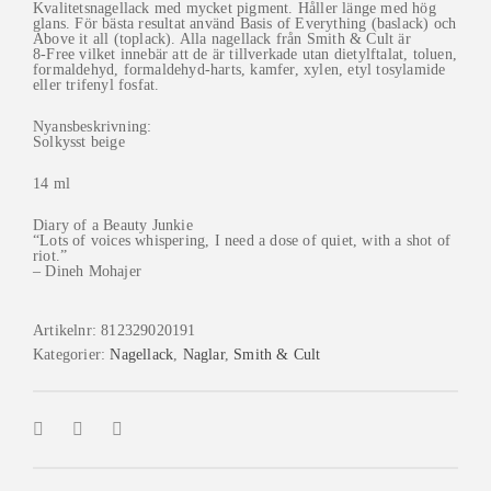
Kvalitetsnagellack med mycket pigment. Håller länge med hög
glans. För bästa resultat använd Basis of Everything (baslack) och
Above it all (toplack). Alla nagellack från Smith & Cult är
8-Free vilket innebär att de är tillverkade utan dietylftalat, toluen,
formaldehyd, formaldehyd-harts, kamfer, xylen, etyl tosylamide
eller trifenyl fosfat.
Nyansbeskrivning:
Solkysst beige
14 ml
Diary of a Beauty Junkie
“Lots of voices whispering, I need a dose of quiet, with a shot of
riot.”
– Dineh Mohajer
Artikelnr:
812329020191
Kategorier:
Nagellack
,
Naglar
,
Smith & Cult