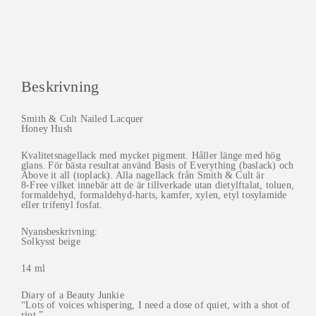
Beskrivning
Smith & Cult Nailed Lacquer
Honey Hush
Kvalitetsnagellack med mycket pigment. Håller länge med hög
glans. För bästa resultat använd Basis of Everything (baslack) och
Above it all (toplack). Alla nagellack från Smith & Cult är
8-Free vilket innebär att de är tillverkade utan dietylftalat, toluen,
formaldehyd, formaldehyd-harts, kamfer, xylen, etyl tosylamide
eller trifenyl fosfat.
Nyansbeskrivning:
Solkysst beige
14 ml
Diary of a Beauty Junkie
“Lots of voices whispering, I need a dose of quiet, with a shot of
riot.”