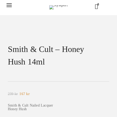
0
Smith & Cult – Honey
Hush 14ml
Det
Det
239
kr
167
kr
ursprungliga
nuvarande
priset
priset
var:
är:
Smith & Cult Nailed Lacquer
239 kr.
167 kr.
Honey Hush