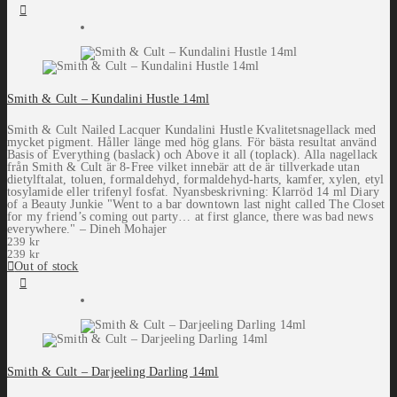
Smith & Cult – Kundalini Hustle 14ml
Smith & Cult Nailed Lacquer Kundalini Hustle Kvalitetsnagellack med
mycket pigment. Håller länge med hög glans. För bästa resultat använd
Basis of Everything (baslack) och Above it all (toplack). Alla nagellack
från Smith & Cult är 8-Free vilket innebär att de är tillverkade utan
dietylftalat, toluen, formaldehyd, formaldehyd-harts, kamfer, xylen, etyl
tosylamide eller trifenyl fosfat. Nyansbeskrivning: Klarröd 14 ml Diary
of a Beauty Junkie "Went to a bar downtown last night called The Closet
for my friend’s coming out party… at first glance, there was bad news
everywhere." – Dineh Mohajer
239
kr
239
kr
Out of stock
Smith & Cult – Darjeeling Darling 14ml