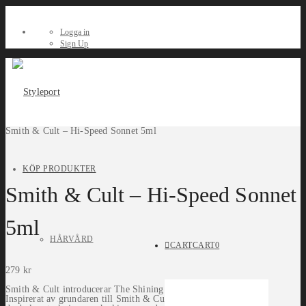
Logga in
Sign Up
Smith & Cult – Hi-Speed Sonnet 5ml
KÖP PRODUKTER
Smith & Cult – Hi-Speed Sonnet
5ml
HÅRVÅRD
CART
CART
0
279
kr
Smith & Cult introducerar The Shining Lip Lacquer collection.
Inspirerat av grundaren till Smith & Cult och hennes