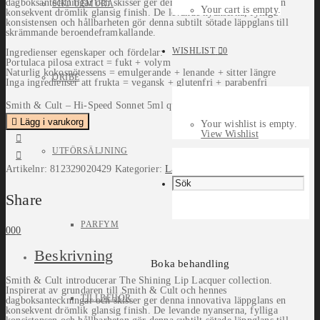
dagboksanteckningar och skisser ger denna innovativa läppglans en
SHU UEMURA
Your cart is empty.
konsekvent drömlik glansig finish. De levande nyanserna, fylliga
konsistensen och hållbarheten gör denna subtilt sötade läppglans till
skrämmande beroendeframkallande.
WISHLIST
0
Ingredienser egenskaper och fördelar:
Portulaca pilosa extract = fukt + volym
Naturlig kokosnötessens = emulgerande + lenande + sitter längre
ORIBE
Inga ingredienser att frukta = vegansk + glutenfri + parabenfri
Smith & Cult – Hi-Speed Sonnet 5ml quantity
Lägg i varukorg
Your wishlist is empty.
View Wishlist
UTFÖRSÄLJNING
Artikelnr:
812329020429
Kategorier:
Läppar
,
Smith & Cult
Share
PARFYM
0
0
0
Beskrivning
Boka behandling
Smith & Cult introducerar The Shining Lip Lacquer collection.
Inspirerat av grundaren till Smith & Cult och hennes
TILLBEHÖR
dagboksanteckningar och skisser ger denna innovativa läppglans en
konsekvent drömlik glansig finish. De levande nyanserna, fylliga