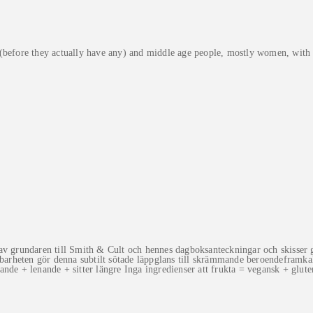
(before they actually have any) and middle age people, mostly women, with a
 av grundaren till Smith & Cult och hennes dagboksanteckningar och skisser 
lbarheten gör denna subtilt sötade läppglans till skrämmande beroendeframka
nde + lenande + sitter längre Inga ingredienser att frukta = vegansk + glute