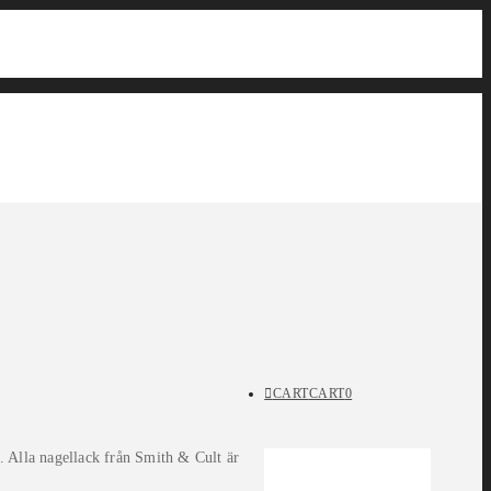
CART
CART
0
. Alla nagellack från Smith & Cult är