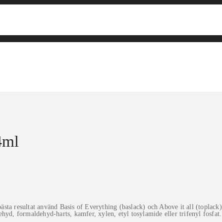
4ml
sta resultat använd Basis of Everything (baslack) och Above it all (toplack)
dehyd, formaldehyd-harts, kamfer, xylen, etyl tosylamide eller trifenyl fosfat.