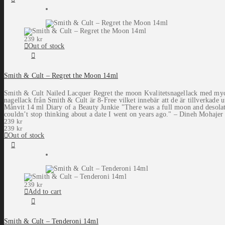
239
kr
Out of stock
Smith & Cult – Regret the Moon 14ml
Smith & Cult Nailed Lacquer Regret the moon Kvalitetsnagellack med mycket
nagellack från Smith & Cult är 8-Free vilket innebär att de är tillverkade u
Månvit 14 ml Diary of a Beauty Junkie "There was a full moon and desolate
couldn’t stop thinking about a date I went on years ago." – Dineh Mohajer
239
kr
239
kr
Out of stock
239
kr
Add to cart
Smith & Cult – Tenderoni 14ml