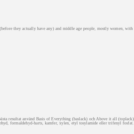
(before they actually have any) and middle age people, mostly women, with a
sta resultat använd Basis of Everything (baslack) och Above it all (toplack)
dehyd, formaldehyd-harts, kamfer, xylen, etyl tosylamide eller trifenyl fosfat.