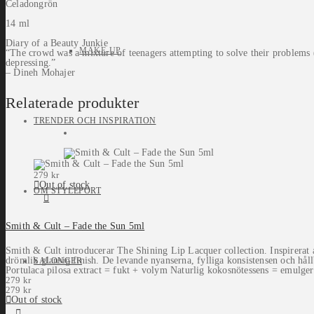
Celadongrön
14 ml
Diary of a Beauty Junkie
MAKE-UP
“The crowd was a mixture of teenagers attempting to solve their problems 
depressing.”
– Dineh Mohajer
Relaterade produkter
TRENDER OCH INSPIRATION
279
kr
Out of stock
OM STYLEPORT
Smith & Cult – Fade the Sun 5ml
Smith & Cult introducerar The Shining Lip Lacquer collection. Inspirerat
drömlik glansig finish. De levande nyanserna, fylliga konsistensen och hål
SALONGER
Portulaca pilosa extract = fukt + volym Naturlig kokosnötessens = emulgera
279
kr
279
kr
Out of stock