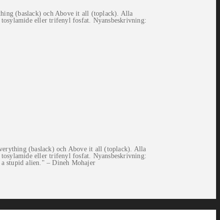
ing (baslack) och Above it all (toplack). Alla
 tosylamide eller trifenyl fosfat. Nyansbeskrivning:
rything (baslack) och Above it all (toplack). Alla
 tosylamide eller trifenyl fosfat. Nyansbeskrivning:
s a stupid alien." – Dineh Mohajer