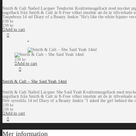
Smith & Cult Nailed Lacquer Tendorini Kvalitetsnagellack med mycket pigme
nagellack från Smith & Cult är 8-Free vilket innebär att de är tillverkade u
Taupebrun 14 ml Diary of a Beauty Junkie "He's like the white hipster ver
239
kr
239
kr
Add to cart
239
kr
Add to cart
Smith & Cult – She Said Yeah 14ml
Smith & Cult Nailed Lacquer She Said Yeah Kvalitetsnagellack med mycket p
nagellack från Smith & Cult är 8-Free vilket innebär att de är tillverkade u
Dov syrenlila 14 ml Diary of a Beauty Junkie "I asked the girl behind the c
239
kr
239
kr
Add to cart
Mer information