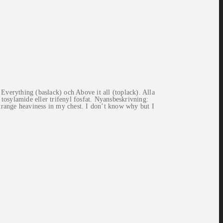
verything (baslack) och Above it all (toplack). Alla
 tosylamide eller trifenyl fosfat. Nyansbeskrivning:
trange heaviness in my chest. I don’t know why but I