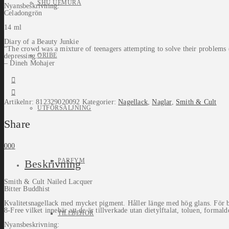
SHU UEMURA
Nyansbeskrivning:
Celadongrön
14 ml
Diary of a Beauty Junkie
“The crowd was a mixture of teenagers attempting to solve their problems 
ORIBE
depressing.”
– Dineh Mohajer
Artikelnr:
812329020092
Kategorier:
Nagellack
,
Naglar
,
Smith & Cult
UTFÖRSÄLJNING
Share
0
0
0
PARFYM
Beskrivning
Smith & Cult Nailed Lacquer
Bitter Buddhist
Kvalitetsnagellack med mycket pigment. Håller länge med hög glans. För bä
8-Free vilket innebär att de är tillverkade utan dietylftalat, toluen, formal
TILLBEHÖR
Nyansbeskrivning: