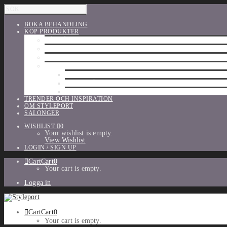
BOKA BEHANDLING
KÖP PRODUKTER
HÅRVÅRD
SHU UEMURA
ORIBE
UTFÖRSÄLJNING
PARFYM
TILLBEHÖR
MAKE-UP
TRENDER OCH INSPIRATION
OM STYLEPORT
SALONGER
WISHLIST
0
Your wishlist is empty.
View Wishlist
LOGIN / SIGN UP
Cart
Cart
0
Your cart is empty.
Logga in
Cart
Cart
0
Your cart is empty.