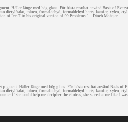
nt. Håller länge med hög glans. För bästa resultat använd Basis of Everyth
tan dietylftalat, toluen, formaldehyd, formaldehyd-harts, kamfer, xylen, etyl
sion of Ice-T in his original version of 99 Problems." – Dineh Mohajer
igment. Håller länge med hög glans. För bästa resultat använd Basis of Eve
tan dietylftalat, toluen, formaldehyd, formaldehyd-harts, kamfer, xylen, etyl
ounter if she could help me decipher the choices; she stared at me like I wa