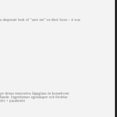
 desperate look of “save me” on their faces – it was
ger denna innovativa läppglans en konsekvent
llande. Ingredienser egenskaper och fördelar:
nfri + parabenfri