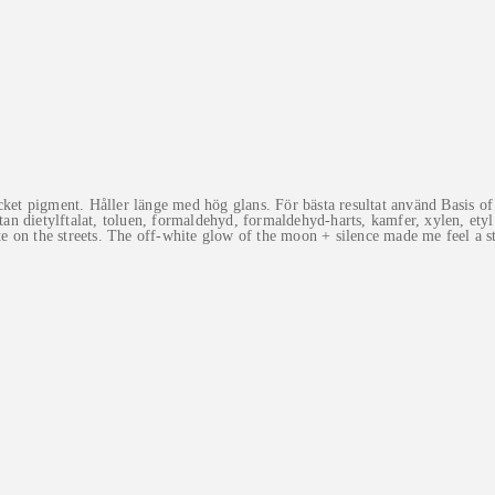
 pigment. Håller länge med hög glans. För bästa resultat använd Basis of E
tan dietylftalat, toluen, formaldehyd, formaldehyd-harts, kamfer, xylen, etyl
 on the streets. The off-white glow of the moon + silence made me feel a s