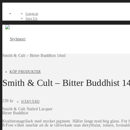
Logga in
Sign Up
Smith & Cult – Bitter Buddhist 14ml
KÖP PRODUKTER
Smith & Cult – Bitter Buddhist 1
239
kr
HÅRVÅRD
Smith & Cult Nailed Lacquer
Bitter Buddhist
Kvalitetsnagellack med mycket pigment. Håller länge med hög glans. För bä
8-Free vilket innebär att de är tillverkade utan dietylftalat, toluen, formal