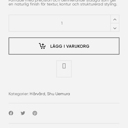
Pomade med precision och definierande stadga som ger
en naturlig finish för textur, kontur och strukturerad styling.
Shu
Uemura
ishi
sculpt
hair
pomade
quantity
LÄGG I VARUKORG
Kategorier:
Hårvård
,
Shu Uemura