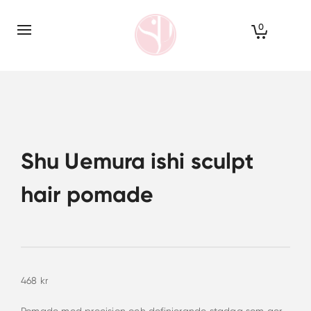
0
Shu Uemura ishi sculpt
hair pomade
468
kr