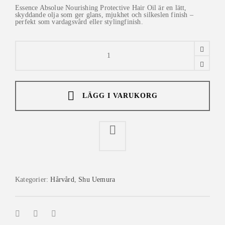
Essence Absolue Nourishing Protective Hair Oil är en lätt,
skyddande olja som ger glans, mjukhet och silkeslen finish –
perfekt som vardagsvård eller stylingfinish.
Shu
Uemura
essence
absolue
nourishing
protective
hair
oil
LÄGG I VARUKORG
150ml
quantity
Kategorier:
Hårvård
,
Shu Uemura