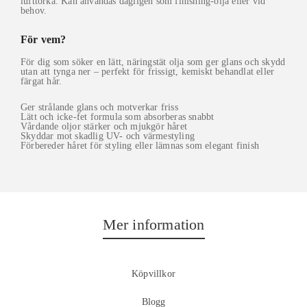
lufttorka. Kan användas dagligen som finishing-olja eller vid
behov.
För vem?
För dig som söker en lätt, näringstät olja som ger glans och skydd
utan att tynga ner – perfekt för frissigt, kemiskt behandlat eller
färgat hår.
Ger strålande glans och motverkar friss
Lätt och icke‑fet formula som absorberas snabbt
Vårdande oljor stärker och mjukgör håret
Skyddar mot skadlig UV- och värmestyling
Förbereder håret för styling eller lämnas som elegant finish
Mer information
Köpvillkor
Blogg