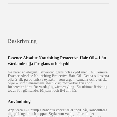
Beskrivning
Essence Absolue Nourishing Protective Hair Oil – Lätt
vårdande olja för glans och skydd
Ge håret en elegant, lättvårdad glans och skydd med Shu Uemura
Essence Absolue Nourishing Protective Hair Oil. Denna silkeslena
olja är rik på botaniska extrakt – som argan, camelia och eteriska
oljor – som tillsammans återfuktar, motverkar friss och
förbereder håret för vardaglig värmestyling. En ultimat finishing-
touch för glänsande, följsamt och livfullt hår.
Användning
Applicera 1–2 pump i handdukstorkat eller torrt hår, koncentrera
dig på längder och toppar. Styla som vanligt eller låt det