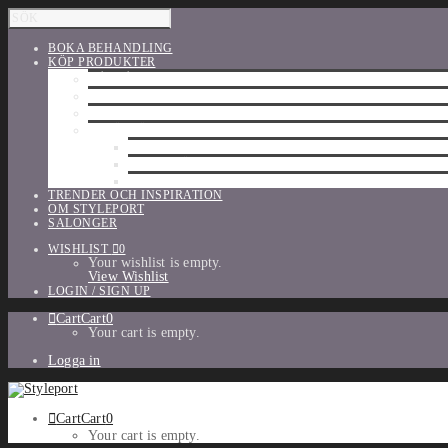
BOKA BEHANDLING
KÖP PRODUKTER
HÅRVÅRD
SHU UEMURA
ORIBE
UTFÖRSÄLJNING
PARFYM
TILLBEHÖR
MAKE-UP
TRENDER OCH INSPIRATION
OM STYLEPORT
SALONGER
WISHLIST
0
Your wishlist is empty.
View Wishlist
LOGIN / SIGN UP
Cart
Cart
0
Your cart is empty.
Logga in
Cart
Cart
0
Your cart is empty.