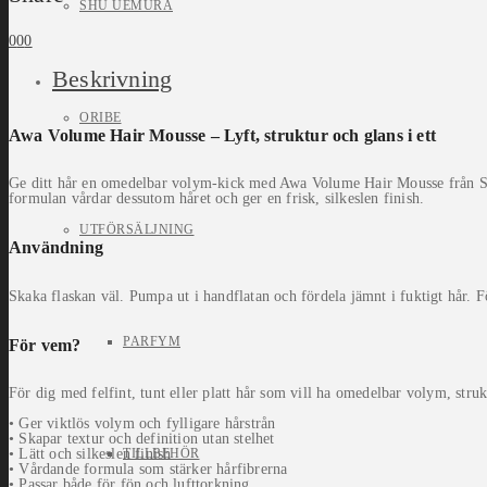
SHU UEMURA
0
0
0
Beskrivning
ORIBE
Awa Volume Hair Mousse – Lyft, struktur och glans i ett
Ge ditt hår en omedelbar volym-kick med Awa Volume Hair Mousse från Shu U
formulan vårdar dessutom håret och ger en frisk, silkeslen finish.
UTFÖRSÄLJNING
Användning
Skaka flaskan väl. Pumpa ut i handflatan och fördela jämnt i fuktigt hår. Fö
PARFYM
För vem?
För dig med felfint, tunt eller platt hår som vill ha omedelbar volym, str
• Ger viktlös volym och fylligare hårstrån
• Skapar textur och definition utan stelhet
TILLBEHÖR
• Lätt och silkeslen finish
• Vårdande formula som stärker hårfibrerna
• Passar både för fön och lufttorkning