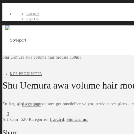
Logga in
Sign Up
Shu Uemura awa volume hair mousse 150ml
KÖP PRODUKTER
Shu Uemura awa volume hair mo
En lätt, vårdande mousse som ger omedelbar volym, struktur och glans – me
HÅRVÅRD
Artikelnr:
520
Kategorier:
Hårvård
,
Shu Uemura
Share