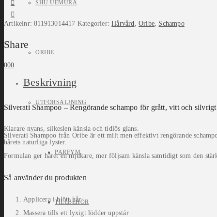
SHU UEMURA
Artikelnr:
811913014417
Kategorier:
Hårvård
,
Oribe
,
Schampo
Share
ORIBE
0
0
0
Beskrivning
UTFÖRSÄLJNING
Silverati Shampoo – Rengörande schampo för grått, vitt och silvrigt
Klarare nyans, silkeslen känsla och tidlös glans.
Silverati Shampoo från Oribe är ett milt men effektivt rengörande schampo, s
hårets naturliga lyster.
PARFYM
Formulan ger håret en mjukare, mer följsam känsla samtidigt som den stärker
Så använder du produkten
Applicera i blött hår
TILLBEHÖR
Massera tills ett lyxigt lödder uppstår