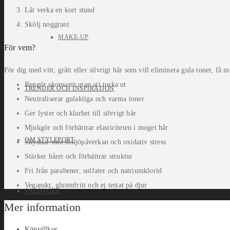
Låt verka en kort stund
Skölj noggrant
MAKE-UP
För vem?
För dig med vitt, grått eller silvrigt hår som vill eliminera gula toner, få 
Rengör skonsamt utan att torka ut
TRENDER OCH INSPIRATION
Neutraliserar gulaktiga och varma toner
Ger lyster och klarhet till silvrigt hår
Mjukgör och förbättrar elasticiteten i moget hår
OM STYLEPORT
Skyddar mot miljöpåverkan och oxidativ stress
Stärker håret och förbättrar struktur
Fri från parabener, sulfater och natriumklorid
Veganskt, glutenfritt och ej testat på djur
SALONGER
Mer information
Köpvillkor