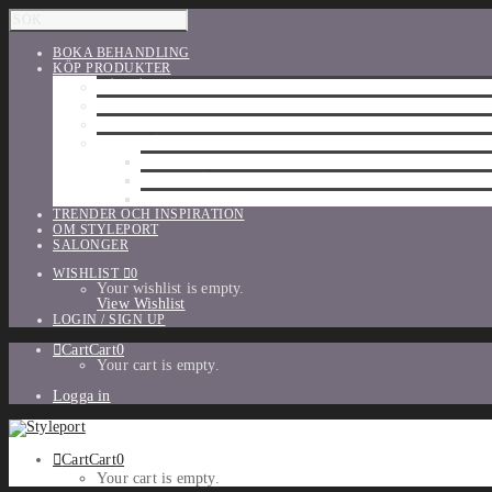
BOKA BEHANDLING
KÖP PRODUKTER
HÅRVÅRD
SHU UEMURA
ORIBE
UTFÖRSÄLJNING
PARFYM
TILLBEHÖR
MAKE-UP
TRENDER OCH INSPIRATION
OM STYLEPORT
SALONGER
WISHLIST
0
Your wishlist is empty.
View Wishlist
LOGIN / SIGN UP
Cart
Cart
0
Your cart is empty.
Logga in
Cart
Cart
0
Your cart is empty.