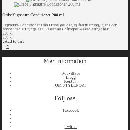
Oribe Signature Conditioner 200 ml
Signature Conditioner från Oribe ger daglig återfuktning, glans och
skydd utan att tynga ner. Passar alla hårtyper – även färgat hår.
550
kr
550
kr
Add to cart
Mer information
Köpvillkor
Blogg
Kontakt
OM STYLEPORT
Följ oss
Facebook
Twitter