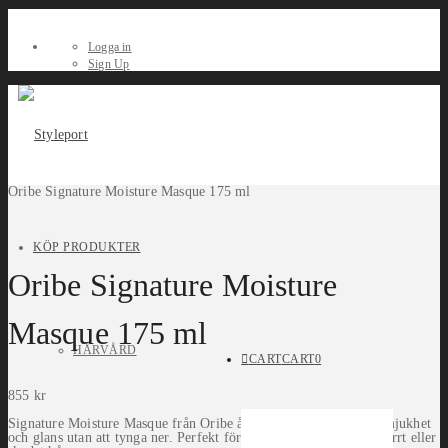
Logga in
Sign Up
Oribe Signature Moisture Masque 175 ml
KÖP PRODUKTER
Oribe Signature Moisture
Masque 175 ml
HÅRVÅRD
CART
CART
0
855
kr
Signature Moisture Masque från Oribe återfuktar på djupet, ger mjukhet
och glans utan att tynga ner. Perfekt för alla hårtyper – särskilt torrt eller