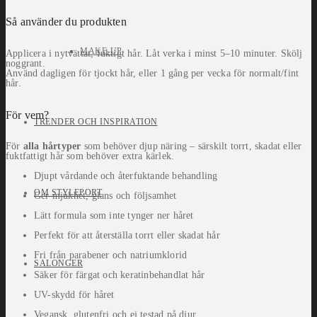
Så använder du produkten
MAKE-UP
Applicera i nytvättat, fuktigt hår. Låt verka i minst 5–10 minuter. Skölj
noggrant.
Använd dagligen för tjockt hår, eller 1 gång per vecka för normalt/fint
hår.
För vem?
TRENDER OCH INSPIRATION
För
alla hårtyper
som behöver djup näring – särskilt torrt, skadat eller
fuktfattigt hår som behöver extra kärlek.
Djupt vårdande och återfuktande behandling
OM STYLEPORT
Ger mjukhet, glans och följsamhet
Lätt formula som inte tynger ner håret
Perfekt för att återställa torrt eller skadat hår
Fri från parabener och natriumklorid
SALONGER
Säker för färgat och keratinbehandlat hår
UV-skydd för håret
Vegansk, glutenfri och ej testad på djur