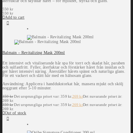
återfuktar och skyddar håret – för mjukhet, styrka och glans.
550
kr
550
kr
Add to cart
Balmain – Revitalizing Mask 200ml
Ett intensivt och vitaliserande hår spa för torrt och skadat hår, paraben
och sulfastfritt. Fyller, återfuktar och förstärker håret från insidan och
ger håret intensivt näring. Återställer hårets spänst och naturliga glans.
För ett vackert och slätt hår med en hälsosam glans.
Användning: Applicera i handdukstorkat hår, massera mjukt och skölj
noggrant efter 5-10 minuter.
359
kr
Det ursprungliga priset var: 359 kr.
269
kr
Det nuvarande priset är:
269 kr.
359
kr
Det ursprungliga priset var: 359 kr.
269
kr
Det nuvarande priset är:
269 kr.
Out of stock