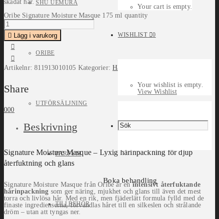
skadat hår.
SHU UEMURA
Your cart is empty.
Oribe Signature Moisture Masque 175 ml quantity
WISHLIST
0
Lägg i varukorg
ORIBE
Artikelnr:
811913010105
Kategorier:
Hårvård
,
Inpackning
,
Oribe
Your wishlist is empty.
Share
View Wishlist
UTFÖRSÄLJNING
0
0
0
Beskrivning
Signature Moisture Masque – Lyxig hårinpackning för djup
PARFYM
återfuktning och glans
Boka behandling
Signature Moisture Masque från Oribe är en
intensivt återfuktande
hårinpackning
som ger näring, mjukhet och glans till även det mest
torra och livlösa hår. Med en rik, men fjäderlätt formula fylld med de
TILLBEHÖR
finaste ingredienserna, förvandlas håret till en silkeslen och strålande
dröm – utan att tyngas ner.