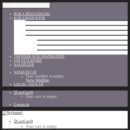
BOKA BEHANDLING
KÖP PRODUKTER
HÅRVÅRD
SHU UEMURA
ORIBE
UTFÖRSÄLJNING
PARFYM
TILLBEHÖR
MAKE-UP
TRENDER OCH INSPIRATION
OM STYLEPORT
SALONGER
WISHLIST
0
Your wishlist is empty.
View Wishlist
LOGIN / SIGN UP
Cart
Cart
0
Your cart is empty.
Logga in
Cart
Cart
0
Your cart is empty.