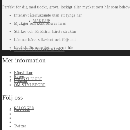
Perfekt för dig med tjockt, grovt, lockigt eller mycket torrt hår som behöv
Intensivt återfuktande utan att tynga ner
MAKE-UP
Mjukgör och kontrollerar friss
Stärker och förbättrar hårets struktur
Lämnar håret silkeslent och följsamt
Idealisk för naturligt texturerat hår
TRENDER OCH INSPIRATION
Mer information
Köpvillkor
Blogg
OM STYLEPORT
Kontakt
OM STYLEPORT
Följ oss
SALONGER
Facebook
Twitter