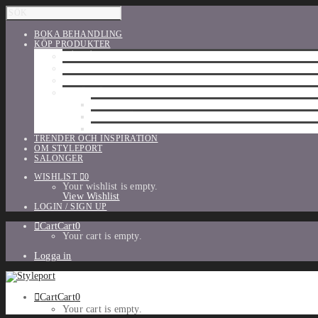
BOKA BEHANDLING
KÖP PRODUKTER
HÅRVÅRD
SHU UEMURA
ORIBE
UTFÖRSÄLJNING
PARFYM
TILLBEHÖR
MAKE-UP
TRENDER OCH INSPIRATION
OM STYLEPORT
SALONGER
WISHLIST
0
Your wishlist is empty.
View Wishlist
LOGIN / SIGN UP
Cart
Cart
0
Your cart is empty.
Logga in
Cart
Cart
0
Your cart is empty.