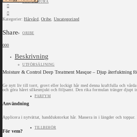
SHU UEMURA
Kategorier:
Hårvård
,
Oribe
,
Uncategorized
Share
ORIBE
0
0
0
Beskrivning
UTFÖRSÄLJNING
Moisture & Control Deep Treatment Masque – Djup återfuktning fö
Ge nytt liv till torrt, grovt eller lockigt hår med denna kraftfulla och vå
och göra håret silkesmjukt och följsamt. Den rika formulan tränger djupt in i
PARFYM
Användning
Applicera i nytvättat, handdukstorkat hår. Massera in i längder och toppar
TILLBEHÖR
För vem?