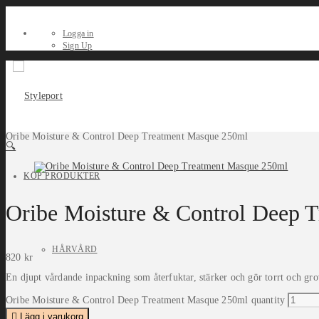
Logga in
Sign Up
Oribe Moisture & Control Deep Treatment Masque 250ml
🔍
KÖP PRODUKTER
Oribe Moisture & Control Deep 
HÅRVÅRD
820
kr
En djupt vårdande inpackning som återfuktar, stärker och gör torrt och grov
Oribe Moisture & Control Deep Treatment Masque 250ml quantity
Lägg i varukorg