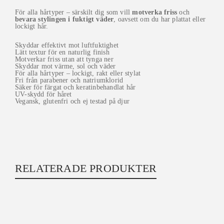
För alla hårtyper – särskilt dig som vill
motverka friss
och
bevara stylingen i fuktigt väder
, oavsett om du har plattat eller
lockigt hår.
Skyddar effektivt mot luftfuktighet
Lätt textur för en naturlig finish
Motverkar friss utan att tynga ner
Skyddar mot värme, sol och väder
För alla hårtyper – lockigt, rakt eller stylat
Fri från parabener och natriumklorid
Säker för färgat och keratinbehandlat hår
UV-skydd för håret
Vegansk, glutenfri och ej testad på djur
RELATERADE PRODUKTER
Balmain – Leave In Conditioning Spray 200ml