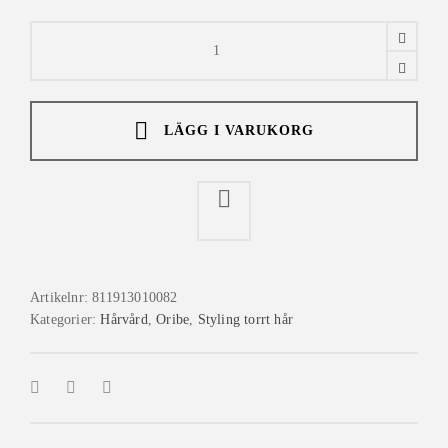
Oribe
Imperméable
Anti-
Humidity
Spray
200
ml
quantity
LÄGG I VARUKORG
Artikelnr:
811913010082
Kategorier:
Hårvård
,
Oribe
,
Styling torrt hår