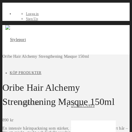
Logga in
Sign Up
Oribe Hair Alchemy Strengthening Masque 150ml
Stacked from 4 images. Method=B (R=8,S=4)
KÖP PRODUKTER
Oribe Hair Alchemy
Strengthening Masque 150ml
HÅRVÅRD
CART
CART
0
890
kr
En intensiv hårinpackning som stärker, reparerar och skyddar skört hår –