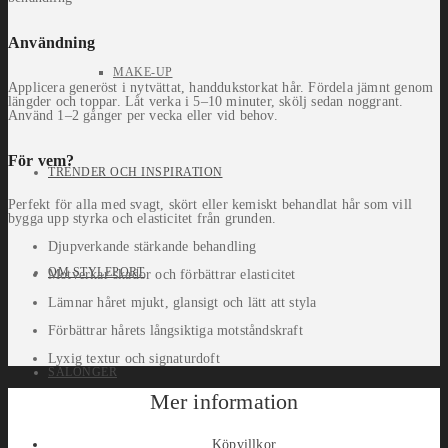
Användning
MAKE-UP
Applicera generöst i nytvättat, handdukstorkat hår. Fördela jämnt genom
längder och toppar. Låt verka i 5–10 minuter, skölj sedan noggrant.
Använd 1–2 gånger per vecka eller vid behov.
För vem?
TRENDER OCH INSPIRATION
Perfekt för alla med svagt, skört eller kemiskt behandlat hår som vill
bygga upp styrka och elasticitet från grunden.
Djupverkande stärkande behandling
OM STYLEPORT
Motverkar skador och förbättrar elasticitet
Lämnar håret mjukt, glansigt och lätt att styla
Förbättrar hårets långsiktiga motståndskraft
Lyxig textur och signaturdoft
SALONGER
Mer information
Köpvillkor