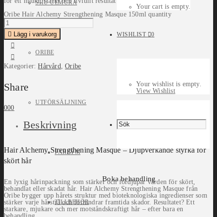
för ett mjukt, starkt och livfullt resultat.
SHU UEMURA
Your cart is empty.
Oribe Hair Alchemy Strengthening Masque 150ml quantity
Lägg i varukorg
WISHLIST
0
ORIBE
Kategorier:
Hårvård
,
Oribe
Your wishlist is empty.
Share
View Wishlist
UTFÖRSÄLJNING
0
0
0
Beskrivning
Hair Alchemy Strengthening Masque – Djupverkande styrka för
PARFYM
skört hår
Boka behandling
En lyxig hårinpackning som stärker och fördjupar vården för skört,
behandlat eller skadat hår. Hair Alchemy Strengthening Masque från
Oribe bygger upp hårets struktur med bioteknologiska ingredienser som
TILLBEHÖR
stärker varje hårstrå och förhindrar framtida skador. Resultatet? Ett
starkare, mjukare och mer motståndskraftigt hår – efter bara en
behandling