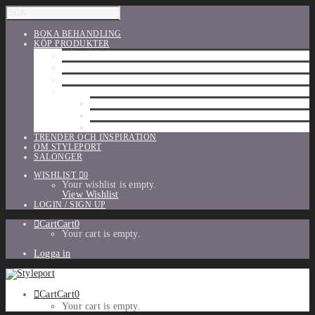
BOKA BEHANDLING
KÖP PRODUKTER
HÅRVÅRD
SHU UEMURA
ORIBE
UTFÖRSÄLJNING
PARFYM
TILLBEHÖR
MAKE-UP
TRENDER OCH INSPIRATION
OM STYLEPORT
SALONGER
WISHLIST
0
Your wishlist is empty.
View Wishlist
LOGIN / SIGN UP
Cart
Cart
0
Your cart is empty.
Logga in
Cart
Cart
0
Your cart is empty.