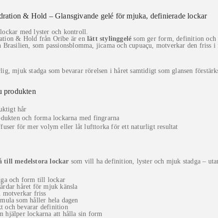
ration & Hold – Glansgivande gelé för mjuka, definierade lockar
lockar med lyster och kontroll.
ation & Hold från Oribe är en
lätt stylinggelé
som ger form, definition och g
n Brasilien, som passionsblomma, jicama och cupuaçu, motverkar den friss i f
lig, mjuk stadga som bevarar rörelsen i håret samtidigt som glansen förstärks
u produkten
uktigt hår
odukten och forma lockarna med fingrarna
user för mer volym eller låt lufttorka för ett naturligt resultat
 till medelstora lockar
som vill ha definition, lyster och mjuk stadga – utan 
dga och form till lockar
årdar håret för mjuk känsla
h motverkar friss
rmula som håller hela dagen
t och bevarar definition
 hjälper lockarna att hålla sin form