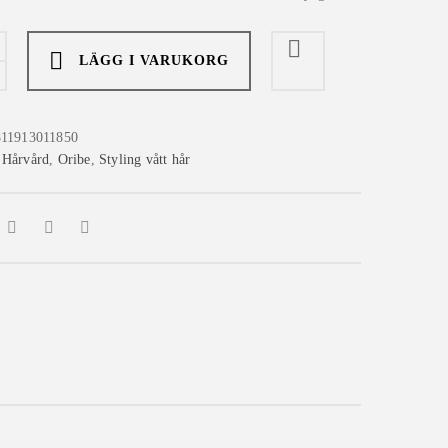
LÄGG I VARUKORG
811913011850
:
Hårvård
,
Oribe
,
Styling vått hår