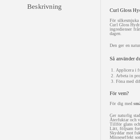
Beskrivning
Curl Gloss Hyd
För silkesmjuka 
Curl Gloss Hydr
ingredienser frå
dagen.
Den ger en natur
Så använder d
Applicera i f
Arbeta in pr
Föna med diff
För vem?
För dig med
små
Ger naturlig sta
Återfuktar och v
Tillför glans oc
Lätt, följsam fo
Skyddar mot fuk
Minneseffekt som