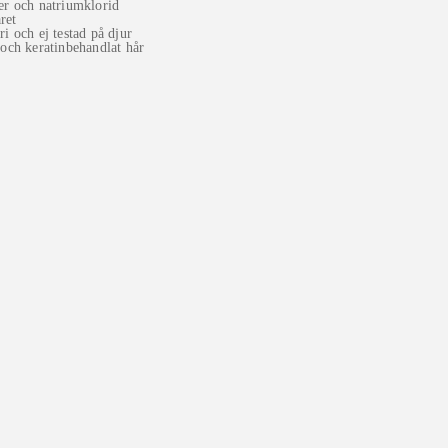
er och natriumklorid
ret
ri och ej testad på djur
 och keratinbehandlat hår
Oribe Curl Control Silkening Crème 150 ml
580
kr
Oribe Curl Shaping Mousse 175 ml
550
kr