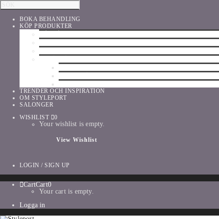
BOKA BEHANDLING
KÖP PRODUKTER
HÅRVÅRD
SHU UEMURA
ORIBE
UTFÖRSÄLJNING
PARFYM
TILLBEHÖR
MAKE-UP
TRENDER OCH INSPIRATION
OM STYLEPORT
SALONGER
WISHLIST
0
Your wishlist is empty.
View Wishlist
LOGIN / SIGN UP
Cart
Cart
0
Your cart is empty.
Logga in