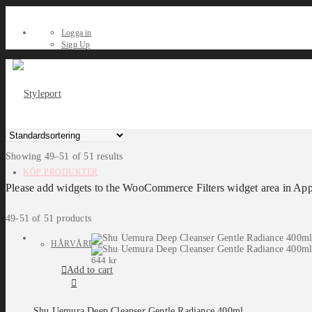
Logga in
Sign Up
Showing 49–51 of 51 results
KÖP PRODUKTER
Please add widgets to the WooCommerce Filters widget area in Ap
49-51 of 51 products
HÅRVÅRD
644
kr
Add to cart
Shu Uemura Deep Cleanser Gentle Radiance 400ml