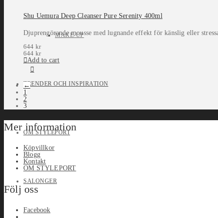
Shu Uemura Deep Cleanser Pure Serenity 400ml
Djuprengörande mousse med lugnande effekt för känslig eller stressad
MAKE-UP
644
kr
644
kr
Add to cart
TRENDER OCH INSPIRATION
←
1
2
3
Mer information
OM STYLEPORT
Köpvillkor
Blogg
Kontakt
OM STYLEPORT
SALONGER
Följ oss
Facebook