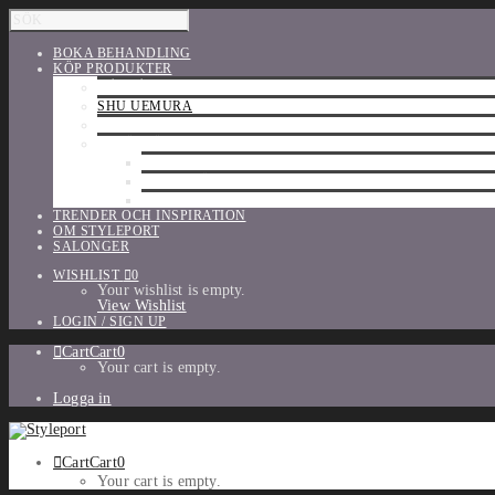
BOKA BEHANDLING
KÖP PRODUKTER
HÅRVÅRD
SHU UEMURA
ORIBE
UTFÖRSÄLJNING
PARFYM
TILLBEHÖR
MAKE-UP
TRENDER OCH INSPIRATION
OM STYLEPORT
SALONGER
WISHLIST
0
Your wishlist is empty.
View Wishlist
LOGIN / SIGN UP
Cart
Cart
0
Your cart is empty.
Logga in
Cart
Cart
0
Your cart is empty.