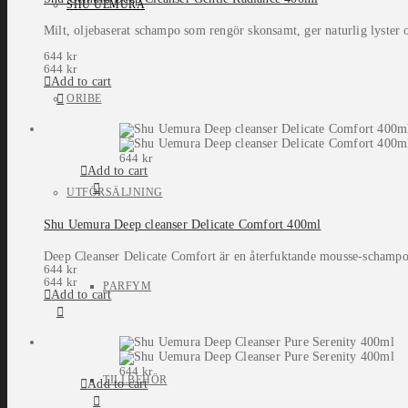
SHU UEMURA
Milt, oljebaserat schampo som rengör skonsamt, ger naturlig lyster o
644
kr
644
kr
Add to cart
ORIBE
644
kr
Add to cart
UTFÖRSÄLJNING
Shu Uemura Deep cleanser Delicate Comfort 400ml
Deep Cleanser Delicate Comfort är en återfuktande mousse-schampo som
644
kr
644
kr
PARFYM
Add to cart
644
kr
TILLBEHÖR
Add to cart