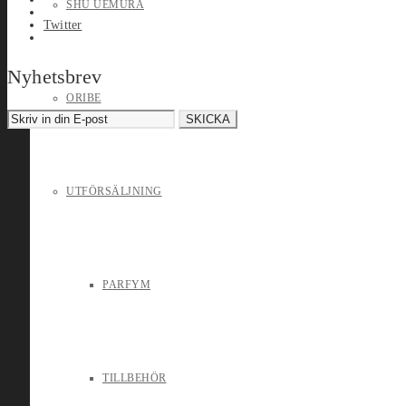
SHU UEMURA
Twitter
Nyhetsbrev
ORIBE
UTFÖRSÄLJNING
PARFYM
TILLBEHÖR