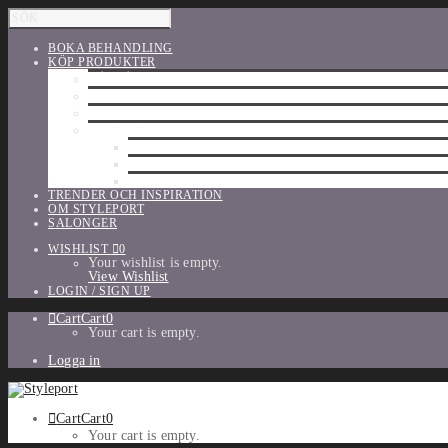
BOKA BEHANDLING
KÖP PRODUKTER
HÅRVÅRD
SHU UEMURA
ORIBE
UTFÖRSÄLJNING
PARFYM
TILLBEHÖR
MAKE-UP
TRENDER OCH INSPIRATION
OM STYLEPORT
SALONGER
WISHLIST
0
Your wishlist is empty.
View Wishlist
LOGIN / SIGN UP
Cart
Cart
0
Your cart is empty.
Logga in
Cart
Cart
0
Your cart is empty.