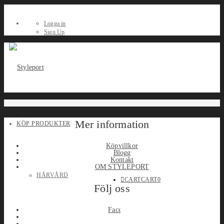
Logga in
Sign Up
Mer information
KÖP PRODUKTER
Köpvillkor
Blogg
Kontakt
OM STYLEPORT
HÅRVÅRD
CART
CART
0
Följ oss
Facebook