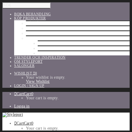
BOKA BEHANDLING
KÖP PRODUKTER
HÅRVÅRD
SHU UEMURA
ORIBE
UTFÖRSÄLJNING
PARFYM
TILLBEHÖR
MAKE-UP
TRENDER OCH INSPIRATION
OM STYLEPORT
SALONGER
WISHLIST
0
Your wishlist is empty.
View Wishlist
LOGIN / SIGN UP
Cart
Cart
0
Your cart is empty.
Logga in
Cart
Cart
0
Your cart is empty.