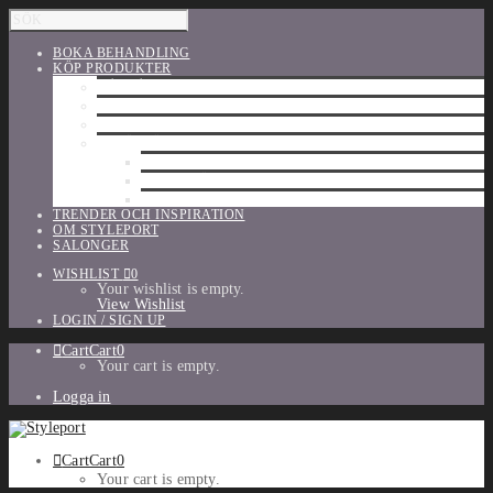
BOKA BEHANDLING
KÖP PRODUKTER
HÅRVÅRD
SHU UEMURA
ORIBE
UTFÖRSÄLJNING
PARFYM
TILLBEHÖR
MAKE-UP
TRENDER OCH INSPIRATION
OM STYLEPORT
SALONGER
WISHLIST
0
Your wishlist is empty.
View Wishlist
LOGIN / SIGN UP
Cart
Cart
0
Your cart is empty.
Logga in
Cart
Cart
0
Your cart is empty.