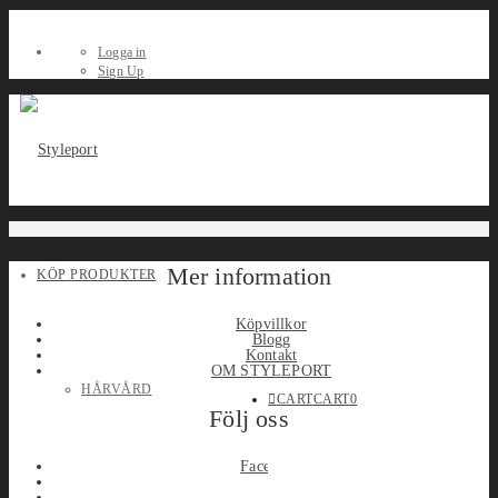
Logga in
Sign Up
Mer information
KÖP PRODUKTER
Köpvillkor
Blogg
Kontakt
OM STYLEPORT
HÅRVÅRD
CART
CART
0
Följ oss
Facebook