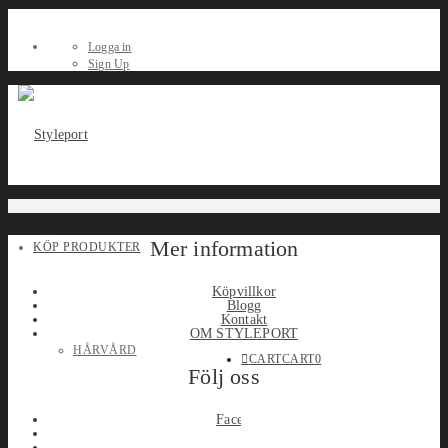
Logga in
Sign Up
Mer information
KÖP PRODUKTER
Köpvillkor
Blogg
Kontakt
OM STYLEPORT
HÅRVÅRD
CART
CART
0
Följ oss
Facebook