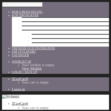
BOKA BEHANDLING
KÖP PRODUKTER
HÅRVÅRD
SHU UEMURA
ORIBE
UTFÖRSÄLJNING
PARFYM
TILLBEHÖR
MAKE-UP
TRENDER OCH INSPIRATION
OM STYLEPORT
SALONGER
WISHLIST
0
Your wishlist is empty.
View Wishlist
LOGIN / SIGN UP
Cart
Cart
0
Your cart is empty.
Logga in
Cart
Cart
0
Your cart is empty.